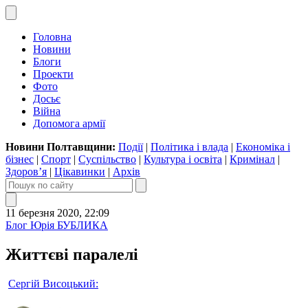
Головна
Новини
Блоги
Проекти
Фото
Досьє
Війна
Допомога армії
Новини Полтавщини:
Події
|
Політика і влада
|
Економіка і
бізнес
|
Спорт
|
Суспільство
|
Культура і освіта
|
Кримінал
|
Здоров’я
|
Цікавинки
|
Архів
11 березня 2020, 22:09
Блог Юрія БУБЛИКА
Життєві паралелі
Сергій Висоцький: