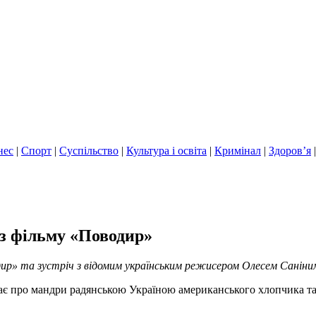
нес
|
Спорт
|
Суспільство
|
Культура і освіта
|
Кримінал
|
Здоров’я
аз фільму «Поводир»
дир» та зустріч з відомим українським режисером Олесем Санін
є про мандри радянською Україною американського хлопчика та у