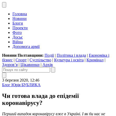
Головна
Новини
Блоги
Проекти
Фото
Досьє
Війна
Допомога армії
Новини Полтавщини:
Події
|
Політика і влада
|
Економіка і
бізнес
|
Спорт
|
Суспільство
|
Культура і освіта
|
Кримінал
|
Здоров’я
|
Цікавинки
|
Архів
3 березня 2020, 12:46
Блог Юрія БУБЛИКА
Чи готова влада до епідемії
коронавірусу?
Перший випадок коронавірусу вже в Україні. І як би нас не