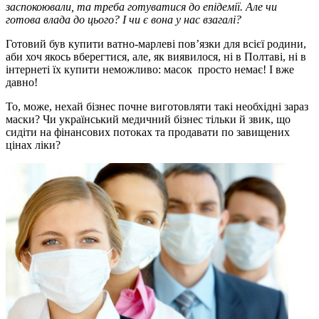
заспокоювали, та треба готуватися до епідемії. Але чи
готова влада до цього? І чи є вона у нас взагалі?
Готовий був купити ватно-марлеві пов’язки для всієї родини,
аби хоч якось вберегтися, але, як виявилося, ні в Полтаві, ні в
інтернеті їх купити неможливо: масок просто немає! І вже
давно!
То, може, нехай бізнес почне виготовляти такі необхідні зараз
маски? Чи український медичний бізнес тільки й звик, що
сидіти на фінансових потоках та продавати по завищених
цінах ліки?