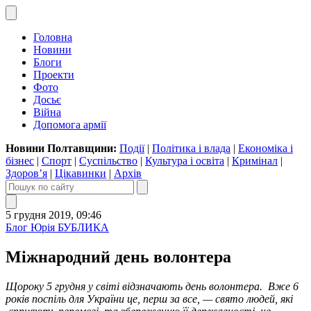
Головна
Новини
Блоги
Проекти
Фото
Досьє
Війна
Допомога армії
Новини Полтавщини:
Події
|
Політика і влада
|
Економіка і
бізнес
|
Спорт
|
Суспільство
|
Культура і освіта
|
Кримінал
|
Здоров’я
|
Цікавинки
|
Архів
5 грудня 2019, 09:46
Блог Юрія БУБЛИКА
Міжнародний день волонтера
Щороку 5 грудня у світі відзначають день волонтера. Вже 6
років поспіль для України це, перш за все, — свято людей, які