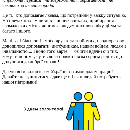
сприяють перемозі та збереженню її державності, не
чекаючи за це винагороди.
Це ті, хто допомагає людям, що потрапили у важку ситуацію.
На плечах цих сміливців – пошук зниклих, прибирання
громадських місць, допомога людям похилого віку, дітям та
багато іншого.
Мені, як і більшості моїх друзів та знайомих, неодноразово
доводилося допомагати дитбудинкам, нашим воїнам, людям з
інвалідністю.... І воно того варте — бачити вдячні очі тих,
кому ти допоміг, чути слова подяки і всім серцем радіти, що
долучився до доброї справи!
Дякую всім волонтерам України за самовіддану працю!
Давайте не зупинятися, адже ще стільки людей потребують
нашої підтримки!