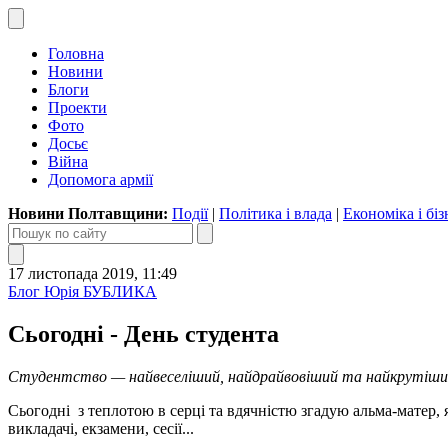
Головна
Новини
Блоги
Проекти
Фото
Досьє
Війна
Допомога армії
Новини Полтавщини:
Події
|
Політика і влада
|
Економіка і біз
17 листопада 2019, 11:49
Блог Юрія БУБЛИКА
Сьогодні - День студента
Студентство — найвеселіший, найдрайвовіший та найкрутіши
Сьогодні з теплотою в серці та вдячністю згадую альма-матер, як
викладачі, екзамени, сесії...