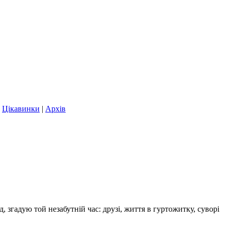
|
Цікавинки
|
Архів
д, згадую той незабутній час: друзі, життя в гуртожитку, суворі