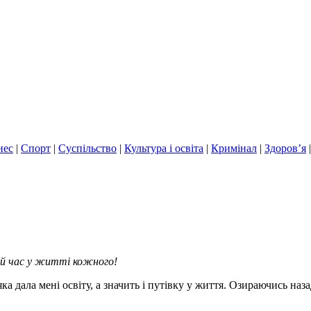
нес
|
Спорт
|
Суспільство
|
Культура і освіта
|
Кримінал
|
Здоров’я
й час у житті кожного!
а дала мені освіту, а значить і путівку у життя. Озираючись наза