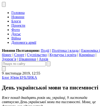
Головна
Новини
Блоги
Проекти
Фото
Досьє
Війна
Допомога армії
Новини Полтавщини:
Події
|
Політика і влада
|
Економіка і
бізнес
|
Спорт
|
Суспільство
|
Культура і освіта
|
Кримінал
|
Здоров’я
|
Цікавинки
|
Архів
9 листопада 2019, 12:55
Блог Юрія БУБЛИКА
День української мови та писемності
Вже понад двадцять років ми, українці, 9 листопада
святкуємо День української мови та писемності. Мова, це