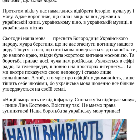
феномен, що єднає народ.
Протягом віків у нас намагалися відібрати історію, культуру і
мову. Адже ворог знає, що сила і міць нашої держави в
українській книзі, українському кіно, в українській музиці, в
українських піснях.
Сьогодні наша мова — пресвята Богородиця Українського
народу, мудра берегиня, що не дає згаснути вогнищу нашого
роду. Тішуся з того, що нині мова повертається: до нашої хати,
до нашого краю, звідки була жорстоко вигнана московією. Та
боротьба триває: досі, чужа нам російська, з’являється в ефірі
радіо, та телепередач, її повно і на просторах інтернету.... Та
ми вкотре показуємо свою непокору і стаємо лише
сильнішими. А той, хто мріє про офіційну двомовність, лише
тішить себе ілюзіями, бо українська мова щоденно все більше
утверджується на своїй землі.
«Нації вмирають не від інфаркту. Спочатку їм відбирає мову»,
- пише Ліна Костенко. Воістину так! Не маємо права
зупинятися! Наша боротьба за українську мову триває!