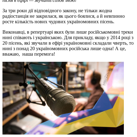
пісня в ефірі — звучить солов’їною!
За три роки дії відповідного закону, не тільки жодна
радіостанція не закрилася, як цього боялися, а й невпинно
росте кількість нових чудових україномовних пісень.
Виконавці, в репертуарі яких були лише російськомовні треки
нині співають і українською. Для прикладу, якщо у 2014 році з
20 пісень, які звучали в ефірі україномовні складали чверть, то
нині з понад 20 україномовних російська лише одна! А це,
вважаю, наша перемога!