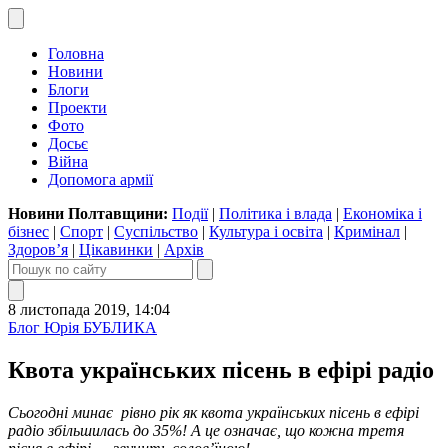
Головна
Новини
Блоги
Проекти
Фото
Досьє
Війна
Допомога армії
Новини Полтавщини:
Події
|
Політика і влада
|
Економіка і
бізнес
|
Спорт
|
Суспільство
|
Культура і освіта
|
Кримінал
|
Здоров’я
|
Цікавинки
|
Архів
8 листопада 2019, 14:04
Блог Юрія БУБЛИКА
Квота українських пісень в ефірі радіо
Сьогодн
і минає рівно рік як
квота українських пісень в ефірі
радіо збільшилась до 35%!
А це означає, що кожна третя