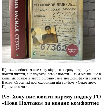
Що ж... особисто я вже хочу відкрити першу сторінку та
почати читати, аналізувати, осмислювати.... тим більше, що в
книзі, як розповів автор, зібрано саме невідомі факти з життя
Василя Стуса, які досі охороняли під грифом «Секретно».
Приємного читання!
P.S. Хочу висловити окрему подяку ГО
«Нова Полтава» за надане комфортне