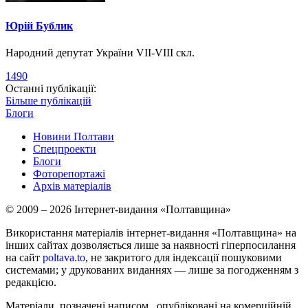
Юрій Бублик
Народний депутат України VII-VIII скл.
1490
Останні публікації:
Більше публікацій
Блоги
Новини Полтави
Спецпроекти
Блоги
Фоторепортажі
Архів матеріалів
© 2009 – 2026 Інтернет-видання «Полтавщина»
Використання матеріалів інтернет-видання «Полтавщина» на
інших сайтах дозволяється лише за наявності гіперпосилання
на сайт
poltava.to
, не закритого для індексації пошуковими
системами; у друкованих виданнях — лише за погодженням з
редакцією.
Матеріали, позначені написом
, опубліковані на комерційній