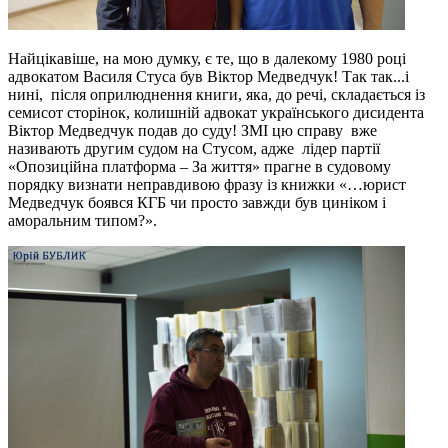
Найцікавіше, на мою думку, є те, що в далекому 1980 році
адвокатом Василя Стуса був Віктор Медведчук! Так так...і
нині, після оприлюднення книги, яка, до речі, складається із
семисот сторінок, колишній адвокат українського дисидента
Віктор Медведчук подав до суду! ЗМІ цю справу вже
називають другим судом на Стусом, адже лідер партії
«Опозиційна платформа – За життя» прагне в судовому
порядку визнати неправдивою фразу із книжки «…юрист
Медведчук боявся КГБ чи просто завжди був циніком і
аморальним типом?».