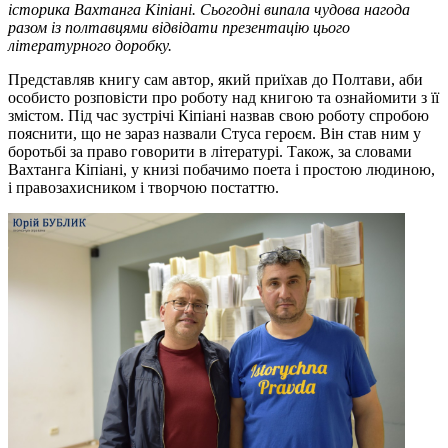
історика Вахтанга Кіпіані. Сьогодні випала чудова нагода
разом із полтавцями відвідати презентацію цього
літературного доробку.
Представляв книгу сам автор, який приїхав до Полтави, аби
особисто розповісти про роботу над книгою та ознайомити з її
змістом. Під час зустрічі Кіпіані назвав свою роботу спробою
пояснити, що не зараз назвали Стуса героєм. Він став ним у
боротьбі за право говорити в літературі. Також, за словами
Вахтанга Кіпіані, у книзі побачимо поета і простою людиною,
і правозахисником і творчою постаттю.