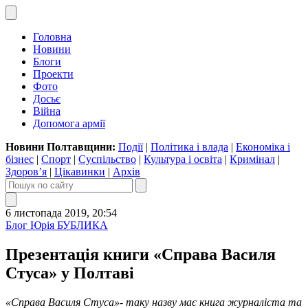
Головна
Новини
Блоги
Проекти
Фото
Досьє
Війна
Допомога армії
Новини Полтавщини:
Події
|
Політика і влада
|
Економіка і
бізнес
|
Спорт
|
Суспільство
|
Культура і освіта
|
Кримінал
|
Здоров’я
|
Цікавинки
|
Архів
6 листопада 2019, 20:54
Блог Юрія БУБЛИКА
Презентація книги «Справа Василя
Стуса» у Полтаві
«Справа Василя Стуса»- таку назву має книга журналіста та