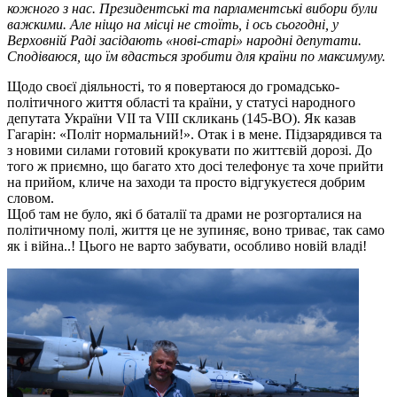
кожного з нас. Президентські та парламентські вибори були
важкими. Але ніщо на місці не стоїть, і ось сьогодні, у
Верховній Раді засідають «нові-старі» народні депутати.
Сподіваюся, що їм вдасться зробити для країни по максимуму.
Щодо своєї діяльності, то я повертаюся до громадсько-
політичного життя області та країни, у статусі народного
депутата України VII та VIII скликань (145-ВО). Як казав
Гагарін: «Політ нормальний!». Отак і в мене. Підзарядився та
з новими силами готовий крокувати по життєвій дорозі. До
того ж приємно, що багато хто досі телефонує та хоче прийти
на прийом, кличе на заходи та просто відгукуєтеся добрим
словом.
Щоб там не було, які б баталії та драми не розгорталися на
політичному полі, життя це не зупиняє, воно триває, так само
як і війна..! Цього не варто забувати, особливо новій владі!