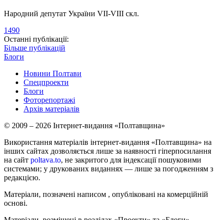
Народний депутат України VII-VIII скл.
1490
Останні публікації:
Більше публікацій
Блоги
Новини Полтави
Спецпроекти
Блоги
Фоторепортажі
Архів матеріалів
© 2009 – 2026 Інтернет-видання «Полтавщина»
Використання матеріалів інтернет-видання «Полтавщина» на
інших сайтах дозволяється лише за наявності гіперпосилання
на сайт
poltava.to
, не закритого для індексації пошуковими
системами; у друкованих виданнях — лише за погодженням з
редакцією.
Матеріали, позначені написом
, опубліковані на комерційній
основі.
Матеріали, розміщені в розділах «Проекти» та «Блоги»,