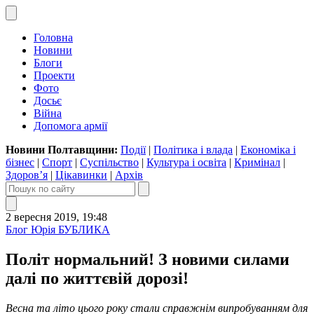
Головна
Новини
Блоги
Проекти
Фото
Досьє
Війна
Допомога армії
Новини Полтавщини:
Події
|
Політика і влада
|
Економіка і
бізнес
|
Спорт
|
Суспільство
|
Культура і освіта
|
Кримінал
|
Здоров’я
|
Цікавинки
|
Архів
2 вересня 2019, 19:48
Блог Юрія БУБЛИКА
Політ нормальний! З новими силами
далі по життєвій дорозі!
Весна та літо цього року стали справжнім випробуванням для