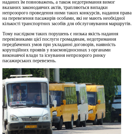
наданих їм повноважень, а також недотримання вимог
вказаних законодавчих актів, трапляються випадки
непрозорого проведення ними таких конкурсів, надання права
на перевезення пасажирів особами, які не мають необхідної
кількості транспортних засобів для обслуговування маршрутів.
Тому наслідком таких порушень є низька якість надання
перевізниками цієї послуги громадянам, недотримання
передбачених умов при укладанні договорів, наявність
корупційних проявів у взаємовідносинах з органами
виконавчої влади та існування непрозорого ринку
пасажирських перевезень.