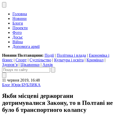
Головна
Новини
Блоги
Проекти
Фото
Досьє
Війна
Допомога армії
Новини Полтавщини:
Події
|
Політика і влада
|
Економіка і
бізнес
|
Спорт
|
Суспільство
|
Культура і освіта
|
Кримінал
|
Здоров’я
|
Цікавинки
|
Архів
11 червня 2019, 16:48
Блог Юрія БУБЛИКА
Якби місцеві держоргани
дотримувалися Закону, то в Полтаві не
було б транспортного колапсу