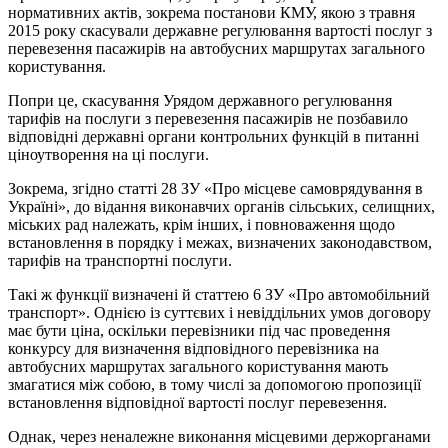
нормативних актів, зокрема постанови КМУ, якою з травня
2015 року скасували державне регулювання вартості послуг з
перевезення пасажирів на автобусних маршрутах загального
користування.
Попри це, скасування Урядом державного регулювання
тарифів на послуги з перевезення пасажирів не позбавило
відповідні державні органи контрольних функцій в питанні
ціноутворення на ці послуги.
Зокрема, згідно статті 28 ЗУ «Про місцеве самоврядування в
Україні», до відання виконавчих органів сільських, селищних,
міських рад належать, крім інших, і повноваження щодо
встановлення в порядку і межах, визначених законодавством,
тарифів на транспортні послуги.
Такі ж функції визначені й статтею 6 ЗУ «Про автомобільний
транспорт». Однією із суттєвих і невіддільних умов договору
має бути ціна, оскільки перевізники під час проведення
конкурсу для визначення відповідного перевізника на
автобусних маршрутах загального користування мають
змагатися між собою, в тому числі за допомогою пропозиції
встановлення відповідної вартості послуг перевезення.
Однак, через неналежне виконання місцевими держорганами