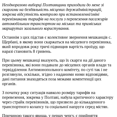
Неодноразово виборці Полтавщини приходили до мене зі
скаргами на бездіяльність місцевих держадміністрацій,
зокрема відсутність контролю при встановленні/зміні
перевізниками тарифів на послуги з перевезення пасажирів
автомобільним транспортом на міських та приміських
маршрутах загального користування.
Останнім з цих підстав є колективне звернення мешканців с.
Щербані, в якому вони скаржаться на місцевого перевізника,
який впродовж року тричі підвищив вартість проїзду, що
наразі становить 8 гривень.
При цьому мешканці вказують, що їх скарги на дії даного
перевізника, які вони подавали до місцевих органів влади та
тервідділення Антимонопольного комітету, по суті так і не
розглянули, оскільки, згідно з наданими ними відповідями,
дані питання знаходяться поза межами компетенції цих
органів.
З початку року ситуація навколо розміру тарифів на
перевезення, зокрема у Полтаві, набула критичного характеру
через страйк перевізників, що призвело до кількаденного
транспортного колапсу та соціальної напруги серед містян.
Причиною такого явища, у першу чергу, є прийняття