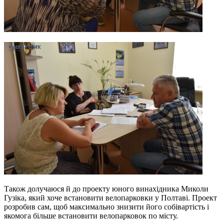
Також долучаюся й до проекту юного винахідника Миколи
Гузіка, який хоче встановити велопарковки у Полтаві. Проект
розробив сам, щоб максимально знизити його собівартість і
якомога більше встановити велопарковок по місту.