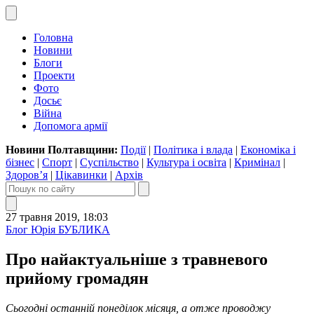
Головна
Новини
Блоги
Проекти
Фото
Досьє
Війна
Допомога армії
Новини Полтавщини:
Події
|
Політика і влада
|
Економіка і
бізнес
|
Спорт
|
Суспільство
|
Культура і освіта
|
Кримінал
|
Здоров’я
|
Цікавинки
|
Архів
27 травня 2019, 18:03
Блог Юрія БУБЛИКА
Про найактуальніше з травневого
прийому громадян
Сьогодні останній понеділок місяця, а отже проводжу