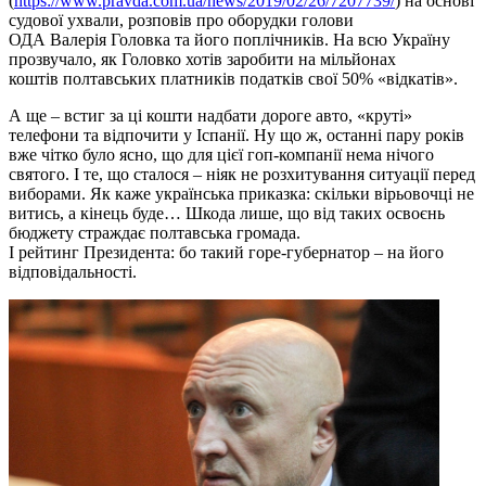
(
https://www.pravda.com.ua/news/2019/02/26/7207739/
) на основі
судової ухвали, розповів про оборудки голови
ОДА Валерія Головка та його поплічників. На всю Україну
прозвучало, як Головко хотів заробити на мільйонах
коштів полтавських платників податків свої 50% «відкатів».
А ще – встиг за ці кошти надбати дороге авто, «круті»
телефони та відпочити у Іспанії. Ну що ж, останні пару років
вже чітко було ясно, що для цієї гоп-компанії нема нічого
святого. І те, що сталося – ніяк не розхитування ситуації перед
виборами. Як каже українська приказка: скільки вірьовочці не
витись, а кінець буде… Шкода лише, що від таких освоєнь
бюджету страждає полтавська громада.
І рейтинг Президента: бо такий горе-губернатор – на його
відповідальності.