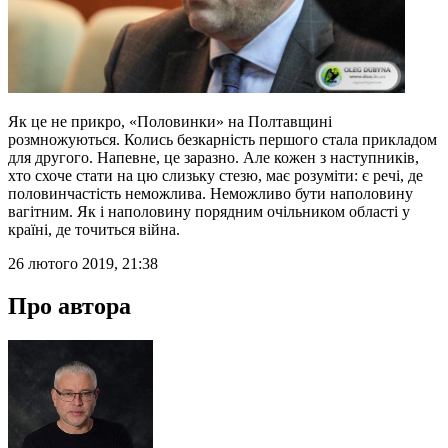
Як це не прикро, «Половинки» на Полтавщині
розмножуються. Колись безкарність першого стала прикладом
для другого. Напевне, це заразно. Але кожен з наступників,
хто схоче стати на цю слизьку стезю, має розуміти: є речі, де
половинчастість неможлива. Неможливо бути наполовину
вагітним. Як і наполовину порядним очільником області у
країні, де точиться війна.
26 лютого 2019, 21:38
Про автора