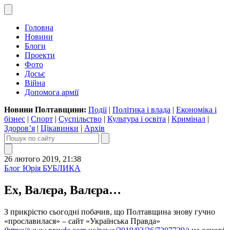
Головна
Новини
Блоги
Проекти
Фото
Досьє
Війна
Допомога армії
Новини Полтавщини:
Події
|
Політика і влада
|
Економіка і
бізнес
|
Спорт
|
Суспільство
|
Культура і освіта
|
Кримінал
|
Здоров’я
|
Цікавинки
|
Архів
26 лютого 2019, 21:38
Блог Юрія БУБЛИКА
Ех, Валєра, Валєра…
З прикрістю сьогодні побачив, що Полтавщина знову гучно
«прославилася» – сайт «Українська Правда»