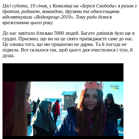
Цієї суботи, 19 січня, у Ковалівці на «Березі Свободи» я разом з
братом, родиною, командою, друзями та односельцями
відсвяткували «Водохреще-2019». Тому радо ділюся
враженнями цього року.
До нас завітало близько 5000 людей. Багато дзвінків було ще в
грудні. Приємно, що ви на це свято приїжджаєте саме до нас.
Це ознака того, що ми працюємо не дарма. Та й погода не
підвела. Все склалося так, щоб цього дня очистилися і тіло, й
душа.