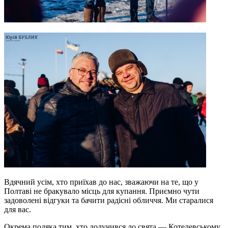
Вдячний усім, хто приїхав до нас, зважаючи на те, що у
Полтаві не бракувало місць для купання. Приємно чути
задоволені відгуки та бачити радісні обличчя. Ми старалися
для вас.
Окрема подяка тим, хто долучився до свята — Котелевському