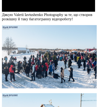
Дякую Valerii Iavtushenko Photography за те, що створив
розкішну й таку багатогранну відеороботу!