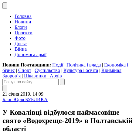
Головна
Новини
Блоги
Проекти
Фото
Досьє
Війна
Допомога армії
Новини Полтавщини:
Події
|
Політика і влада
|
Економіка і
бізнес
|
Спорт
|
Суспільство
|
Культура і освіта
|
Кримінал
|
Здоров’я
|
Цікавинки
|
Архів
21 січня 2019, 14:09
Блог Юрія БУБЛИКА
У Ковалівці відбулося наймасовіше
свято «Водохреще-2019» в Полтавській
області