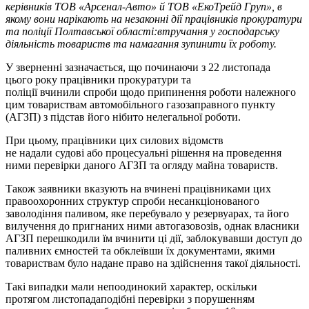
керівників ТОВ «Арсенал-Авто» й ТОВ «Еко
Трейд
Груп», в
якому
вони
нарікають на незаконні дії працівників прокуратури
та поліції Полтавської області
:
втручання у господарську
діяльність товариств та намагання зупинити їх роботу.
У зверненні зазначається, що починаючи з 22 листопада
цього року працівники прокуратури та
поліції вчинили спроби щодо припинення роботи належного
цим товариствам автомобільного газозаправного пункту
(АГЗП) з підстав його нібито нелегальної роботи.
При цьому, працівники цих силових відомств
не надали судові або процесуальні рішення на проведення
ними перевірки даного АГЗП та огляду майна товариств.
Також заявники вказують на вчинені працівниками цих
правоохоронних структур спроби несанкціонованого
заволодіння паливом, яке перебувало у резервуарах, та його
вилучення до пригнаних ними автогазовозів, однак власники
АГЗП перешкодили їм вчинити ці дії, заблокувавши доступ до
паливних ємностей та обклеївши їх документами, якими
товариствам було надане право на здійснення такої діяльності.
Такі випадки мали непоодинокий характер, оскільки
протягом листопадаподібні перевірки з порушенням