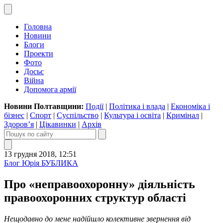
Головна
Новини
Блоги
Проекти
Фото
Досьє
Війна
Допомога армії
Новини Полтавщини:
Події
|
Політика і влада
|
Економіка і
бізнес
|
Спорт
|
Суспільство
|
Культура і освіта
|
Кримінал
|
Здоров’я
|
Цікавинки
|
Архів
13 грудня 2018, 12:51
Блог Юрія БУБЛИКА
Про «неправоохоронну» діяльність
правоохоронних структур області
Нещодавно до мене надійшло колективне звернення від