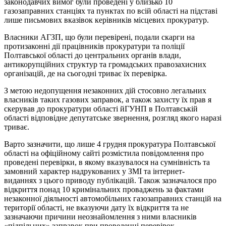
законодавчих вимог були проведені у близько 10
газозаправних станціях та пунктах по всій області на підставі
лише письмових вказівок керівників місцевих прокуратур.
Власники АГЗП, що були перевірені, подали скарги на
протизаконні дії працівників прокуратури та поліції
Полтавської області до центральних органів влади,
антикорупційних структур та громадських правозахисних
організацій, де на сьогодні триває їх перевірка.
З метою недопущення незаконних дій стосовно легальних
власників таких газових заправок, а також захисту їх прав я
скерував до прокуратури області йГУНП в Полтавській
області відповідне депутатське звернення, розгляд якого наразі
триває.
Варто зазначити, що лише 4 грудня прокуратура Полтавської
області на офіційному сайті розмістила повідомлення про
проведені перевірки, в якому вказувалося на сумнівність та
замовний характер надрукованих у ЗМІ та інтернет-
виданнях з цього приводу публікацій. Також зазначалося про
відкриття понад 10 кримінальних проваджень за фактами
незаконної діяльності автомобільних газозаправних станцій на
території області, не вказуючи дату їх відкриття та не
зазначаючи причини неознайомлення з ними власників
«підпільних» заправок при проведенні перевірок.