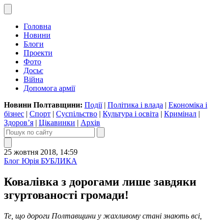
Головна
Новини
Блоги
Проекти
Фото
Досьє
Війна
Допомога армії
Новини Полтавщини:
Події
|
Політика і влада
|
Економіка і
бізнес
|
Спорт
|
Суспільство
|
Культура і освіта
|
Кримінал
|
Здоров’я
|
Цікавинки
|
Архів
25 жовтня 2018, 14:59
Блог Юрія БУБЛИКА
Ковалівка з дорогами лише завдяки
згуртованості громади!
Те, що дороги Полтавщини у жахливому стані знають всі,