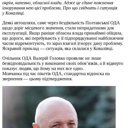
окрім, напевно, обласної влади. Адже це єдине пояснення
ігнорування нею цієї проблеми. Про що свідчить і ситуація
у Ковалівці.
Деякі автошляхи, саме через бездіяльність Полтавської ОДА
щодо доріг місцевого значення, стали непридатними для
експлуатації. Якщо раніше обласна влада принаймні обіцяла,
що дороги, які перебувають у її підпорядкуванні найближчим
часом відремонтують, то зараз взагалі ігнорує дану проблему.
Яскравий приклад — ситуація, яка склалася у Ковалівці.
Очільник ОДА Валерій Головко проявляє не лише
безвідповідальність у виконанні своїх обов’язків, а й відверто
показує людям, що йому на них все одно.
Мовчанка під час пікетів ОДА, стандартна відписка на
звернення — цьому підтвердження.