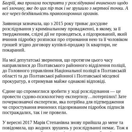
Багрій, яка прохала посприяти у розслідуванні вчиненого щодо
неї злочину, яке до цих пір так і не зрушило з мертвої точки. А
все через бездіяльність правоохоронних органів.
Заявниця зазначала, що з 2015 року триває досудове
розслідування у кримінальному провадженні, в якому, за її
твердженням, слідчі дії не проводяться, а підозрюваний, який
вчинив підробку розписки про отримання нею та її чоловіком
грошей згідно договору купівлі-продажу їх квартири, не
покараний.
На мої депутатські звернення, що протягом цього часу
направлялися до Полтавського районного відділення поліції,
до Головного управління Національної поліції в Полтавській
області та до Полтавської районної і Полтавської місцевої
прокуратур, я отримував майже однакові відповіді.
Єдине що спромоглися зробити у ході розслідування — це
провести судово-психологічну експертизу…потерпілих! Зате
почеркознавчої експертизи, яка потрібна для підтвердження
чи спростування вчинених підозрюваним підробок підписів
постраждалих, так і не провели.
У вересні 2017 Марія Степанівна знову прийшла до мене та
повідомила, що жодних зрушень у розслідуванні немає. Тож я