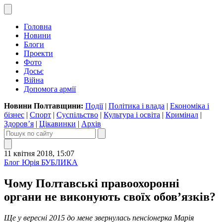
Головна
Новини
Блоги
Проекти
Фото
Досьє
Війна
Допомога армії
Новини Полтавщини:
Події
|
Політика і влада
|
Економіка і
бізнес
|
Спорт
|
Суспільство
|
Культура і освіта
|
Кримінал
|
Здоров’я
|
Цікавинки
|
Архів
11 квітня 2018, 15:07
Блог Юрія БУБЛИКА
Чому Полтавські правоохоронні
органи не виконують своїх обов’язків?
Ще у вересні 2015 до мене звернулась пенсіонерка Марія