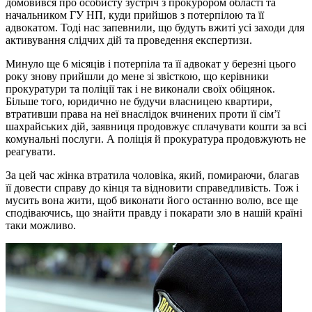
домовився про особисту зустріч з прокурором області та
начальником ГУ НП, куди прийшов з потерпілою та її
адвокатом. Тоді нас запевнили, що будуть вжиті усі заходи для
активування слідчих дій та проведення експертизи.
Минуло ще 6 місяців і потерпіла та її адвокат у березні цього
року знову прийшли до мене зі звісткою, що керівники
прокуратури та поліції так і не виконали своїх обіцянок.
Більше того, юридично не будучи власницею квартири,
втративши права на неї внаслідок вчинених проти її сім’ї
шахрайських дій, заявниця продовжує сплачувати кошти за всі
комунальні послуги. А поліція й прокуратура продовжують не
реагувати.
За цей час жінка втратила чоловіка, який, помираючи, благав
її довести справу до кінця та відновити справедливість. Тож і
мусить вона жити, щоб виконати його останню волю, все ще
сподіваючись, що знайти правду і покарати зло в нашій країні
таки можливо.