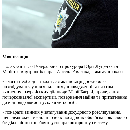
Моя позиція
Подав запит до Генерального прокурора Юрія Луценка та
Міністра внутрішніх справ Арсена Авакова, в якому прохаю:
• вжити необхідні заходи для активізації досудового
розслідування у кримінальному провадженні за фактом
вчинення шахрайських дій щодо Марії Багрій, проведення
почеркознавчої експертизи, повернення майна та притягнення
до відповідальності усіх винних осіб;
• покарати винних у затягуванні досудового розслідування,
неналежному виконанні своїх посадових обов’язків, які своєю
бездіяльністю ганьблять усю правоохоронну систему.