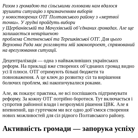
Разом з громадою та сільськими головами нам вдалося
зрушити ситуацію з призначенням виборів
у новостворених ОТГ Полтавського району з «мертвої
точки». У грудні пройдуть вибори
у Щербанівській та Мачухівській об’єднаних громадах. Але ще
залишається невирішеною
проблема Степненської та Терешківської ОТГ. Для цього
Верховна Рада має розглянути мій законопроект
, спрямований
на врегулювання ситуації
.
Децентралізація — одна з найважливіших українських
реформ. На прикладі вже створених об’єднаних громад видно
усі її плюси. ОТГ отримують більші бюджети та
повноваження. А це ключ до розвитку сіл та вирішення
болючих проблем, які накопичувалися роками.
Але, як показує практика, не всі поспішають підтримувати
реформу. За кожну ОТГ потрібно боротися. Тут включається і
супротив районної влади і незрозумілі рішення ЦВК. Але я
впевнений, що гуртечком ми все одно доб’ємося створення
нових можливостей для сіл рідного Полтавського району.
Активність громади — запорука успіху