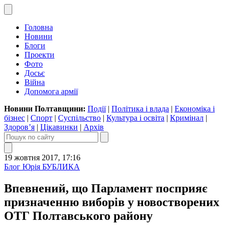
Головна
Новини
Блоги
Проекти
Фото
Досьє
Війна
Допомога армії
Новини Полтавщини:
Події
|
Політика і влада
|
Економіка і
бізнес
|
Спорт
|
Суспільство
|
Культура і освіта
|
Кримінал
|
Здоров’я
|
Цікавинки
|
Архів
19 жовтня 2017, 17:16
Блог Юрія БУБЛИКА
Впевнений, що Парламент посприяє
призначенню виборів у новостворених
ОТГ Полтавського району