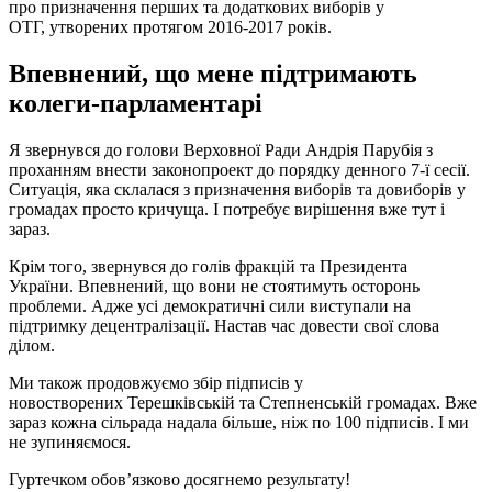
про призначення перших та додаткових виборів у
ОТГ, утворених протягом 2016-2017 років.
Впевнений, що мене підтримають
колеги-парламентарі
Я звернувся до голови Верховної Ради Андрія Парубія з
проханням внести законопроект до порядку денного 7-ї сесії.
Ситуація, яка склалася з призначення виборів та довиборів у
громадах просто кричуща. І потребує вирішення вже тут і
зараз.
Крім того, звернувся до голів фракцій та Президента
України. Впевнений, що вони не стоятимуть осторонь
проблеми. Адже усі демократичні сили виступали на
підтримку децентралізації. Настав час довести свої слова
ділом.
Ми також продовжуємо збір підписів у
новостворених Терешківській та Степненській громадах. Вже
зараз кожна сільрада надала більше, ніж по 100 підписів. І ми
не зупиняємося.
Гуртечком обов’язково досягнемо результату!