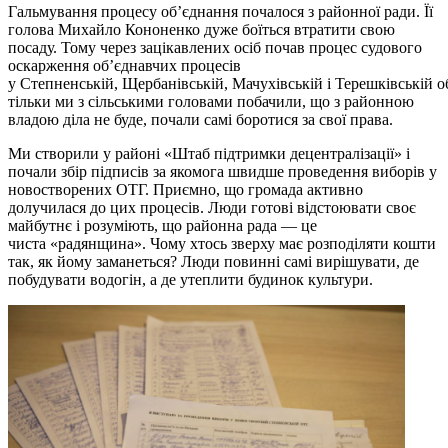
Гальмування процесу об’єднання почалося з районної ради. Її
голова Михайло Кононенко дуже боїться втратити свою
посаду. Тому через зацікавлених осіб почав процес судового
оскарження об’єднавчих процесів
у Степненській, Щербанівській, Мачухівській і Терешківській 
тільки ми з сільськими головами побачили, що з районною
владою діла не буде, почали самі боротися за свої права.
Ми створили у районі «Штаб підтримки децентралізації» і
почали збір підписів за якомога швидше проведення виборів у
новостворених ОТГ. Приємно, що громада активно
долучилася до цих процесів. Люди готові відстоювати своє
майбутнє і розуміють, що районна рада — це
чиста «радянщина». Чому хтось зверху має розподіляти кошти
так, як йому заманеться? Люди повинні самі вирішувати, де
побудувати водогін, а де утеплити будинок культури.