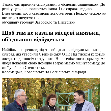
Також мав приємне спілкування з місцевим священиком. До
речі, у церкві оновлюється ікона. І це справжнє диво.
Впевнений, що з хазяйновитістю жителів і Божою ласкою ми
ще не раз почуємо про
об’єднану громаду Заворскло та Писарівки.
Щоб там не казали місцеві князьки,
об
’
єднання відбудеться
Найбільше перешкод під час об’єднання відчули мешканці
сільрад, які утворили Степненську ОТГ. Під тиском їх хотіли
доєднати до зовсім незручного Новоселівського формату. Але
люди показали свою позицію і зараз маємо міцнугромаду, до
якої увійшли Степненська,
Коломацька, Ковалівська та Василівська сільради.