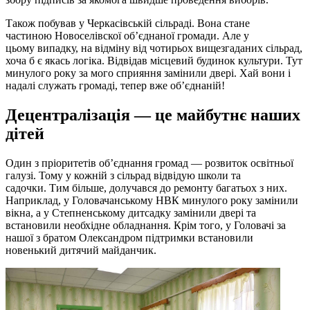
Також побував у Черкасівській сільраді. Вона стане
частиною Новоселівскої об’єднаної громади. Але у
цьому випадку, на відміну від чотирьох вищезгаданих сільрад,
хоча б є якась логіка. Відвідав місцевий будинок культури. Тут
минулого року за мого сприяння замінили двері. Хай вони і
надалі служать громаді, тепер вже об’єднаній!
Децентралізація — це майбутнє наших
дітей
Один з пріоритетів об’єднання громад — розвиток освітньої
галузі. Тому у кожній з сільрад відвідую школи та
садочки. Тим більше, долучався до ремонту багатьох з них.
Наприклад, у Головачанському НВК минулого року замінили
вікна, а у Степненському дитсадку замінили двері та
встановили необхідне обладнання. Крім того, у Головачі за
нашої з братом Олександром підтримки встановили
новенький дитячий майданчик.