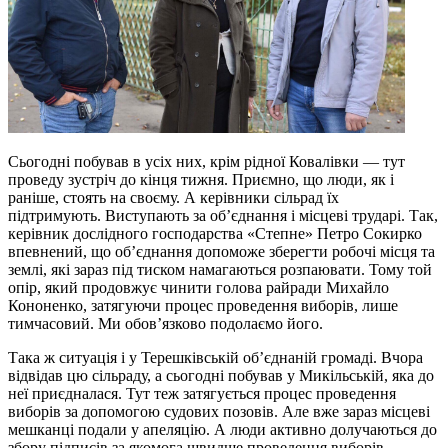
Сьогодні побував в усіх них, крім рідної Ковалівки — тут
проведу зустріч до кінця тижня. Приємно, що люди, як і
раніше, стоять на своєму. А керівники сільрад їх
підтримують. Виступають за об’єднання і місцеві трударі. Так,
керівник дослідного господарства «Степне» Петро Сокирко
впевнений, що об’єднання допоможе зберегти робочі місця та
землі, які зараз під тиском намагаються розпаювати. Тому той
опір, який продовжує чинити голова райради Михайло
Кононенко, затягуючи процес проведення виборів, лише
тимчасовий. Ми обов’язково подолаємо його.
Така ж ситуація і у Терешківській об’єднаній громаді. Вчора
відвідав цю сільраду, а сьогодні побував у Микільській, яка до
неї приєдналася. Тут теж затягується процес проведення
виборів за допомогою судових позовів. Але вже зараз місцеві
мешканці подали у апеляцію. А люди активно долучаються до
збору підписів за якомога швидше проведення виборів.