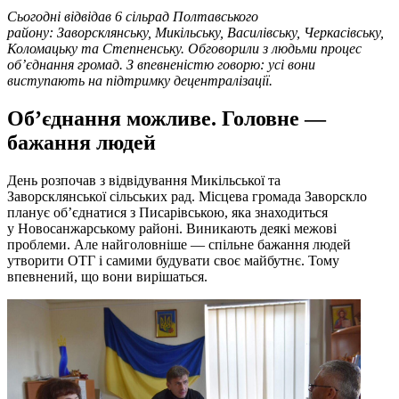
Сьогодні відвідав 6 сільрад Полтавського
району: Заворсклянську,
Микільську
,
Василівську
,
Черкасівську
,
Коломацьку та
Степненську
. Обговорили з людьми процес
об
’
єднання громад. З впевненістю говорю: усі вони
виступають на підтримку децентралізації.
Об’єднання можливе.
Головне —
бажання
людей
День розпочав з відвідування Микільської та
Заворсклянської сільських рад. Місцева громада Заворскло
планує об’єднатися з Писарівською, яка знаходиться
у Новосанжарському районі. Виникають деякі межові
проблеми. Але найголовніше — спільне бажання людей
утворити ОТГ і самими будувати своє майбутнє. Тому
впевнений, що вони вирішаться.