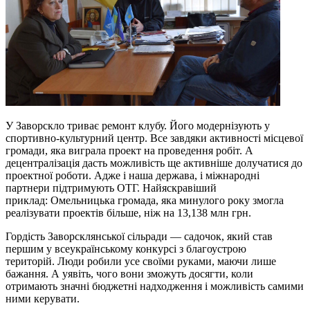
У Заворскло триває ремонт клубу. Його модернізують у
спортивно-культурний центр. Все завдяки активності місцевої
громади, яка виграла проект на проведення робіт. А
децентралізація дасть можливість ще активніше долучатися до
проектної роботи. Адже і наша держава, і міжнародні
партнери підтримують ОТГ. Найяскравіший
приклад: Омельницька громада, яка минулого року змогла
реалізувати проектів більше, ніж на 13,138 млн грн.
Гордість Заворсклянської сільради — садочок, який став
першим у всеукраїнському конкурсі з благоустрою
територій. Люди робили усе своїми руками, маючи лише
бажання. А уявіть, чого вони зможуть досягти, коли
отримають значні бюджетні надходження і можливість самими
ними керувати.