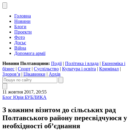
Головна
Новини
Блоги
Проекти
Фото
Досьє
Війна
Допомога армії
Новини Полтавщини:
Події
|
Політика і влада
|
Економіка і
бізнес
|
Спорт
|
Суспільство
|
Культура і освіта
|
Кримінал
|
Здоров’я
|
Цікавинки
|
Архів
11 жовтня 2017, 20:55
Блог Юрія БУБЛИКА
З кожним візитом до сільських рад
Полтавського району пересвідчуюся у
необхідності об’єднання