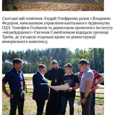
Сьогодні мій помічник Андрій Олефіренко разом з Владикою
Федором, начальником управління капітального будівництва
ОДА Тимофієм Голбаном та директором проектного інституту
«міськбудпроект» Євгеном Самойленком відвідали урочище
Триби, де узгодили подальші кроки по реконструкції
меморіального комплексу.