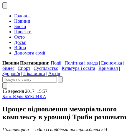
Головна
Новини
Блоги
Проекти
Фото
Досьє
Війна
Допомога армії
Новини Полтавщини:
Події
|
Політика і влада
|
Економіка і
бізнес
|
Спорт
|
Суспільство
|
Культура і освіта
|
Кримінал
|
Здоров’я
|
Цікавинки
|
Архів
15 вересня 2017, 15:57
Блог Юрія БУБЛИКА
Процес відновлення меморіального
комплексу в урочищі Триби розпочато
Полтавщина — один із найбільш постраждалих від