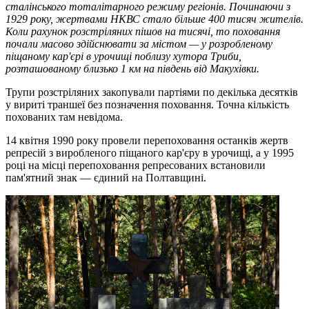
сталінського тоталітарного режиму регіонів. Починаючи з
1929 року, жертвами НКВС стало більше 400 тисяч жителів.
Коли рахунок розстріляних пішов на тисячі, то поховання
почали масово здійснювати за містом — у розробленому
піщаному кар'єрі в урочищі поблизу хутора Триби,
розташованому близько 1 км на південь від Макухівки.
Трупи розстріляних закопували партіями по декілька десятків
у вириті траншеї без позначення поховання. Точна кількість
похованих там невідома.
14 квітня 1990 року провели перепоховання останків жертв
репресій з виробленого піщаного кар'єру в урочищі, а у 1995
році на місці перепоховання репресованих встановили
пам'ятний знак — єдиний на Полтавщині.