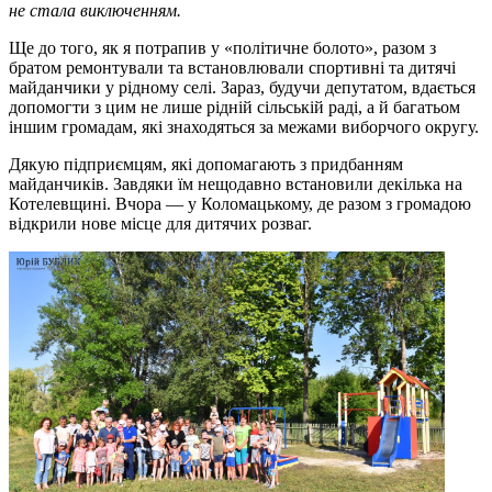
не стала виключенням.
Ще до того, як я потрапив у «політичне болото», разом з
братом ремонтували та встановлювали спортивні та дитячі
майданчики у рідному селі. Зараз, будучи депутатом, вдається
допомогти з цим не лише рідній сільській раді, а й багатьом
іншим громадам, які знаходяться за межами виборчого округу.
Дякую підприємцям, які допомагають з придбанням
майданчиків. Завдяки їм нещодавно встановили декілька на
Котелевщині. Вчора — у Коломацькому, де разом з громадою
відкрили нове місце для дитячих розваг.