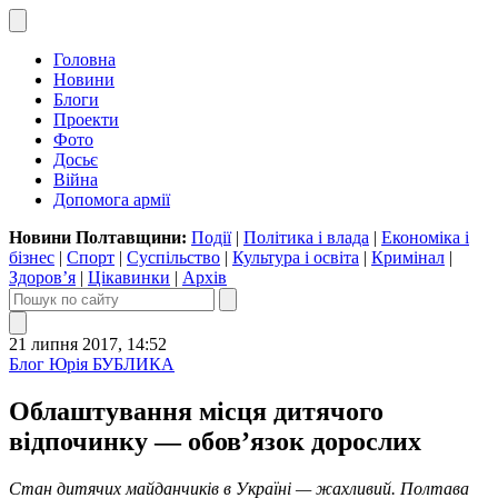
Головна
Новини
Блоги
Проекти
Фото
Досьє
Війна
Допомога армії
Новини Полтавщини:
Події
|
Політика і влада
|
Економіка і
бізнес
|
Спорт
|
Суспільство
|
Культура і освіта
|
Кримінал
|
Здоров’я
|
Цікавинки
|
Архів
21 липня 2017, 14:52
Блог Юрія БУБЛИКА
Облаштування місця дитячого
відпочинку — обов’язок дорослих
Стан дитячих майданчиків в Україні — жахливий. Полтава