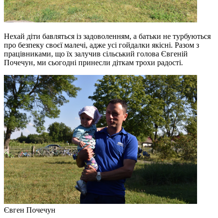
Нехай діти бавляться із задоволенням, а батьки не турбуються
про безпеку своєї малечі, адже усі гойдалки якісні. Разом з
працівниками, що їх залучив сільський голова Євгеній
Почечун, ми сьогодні принесли діткам трохи радості.
Євген Почечун