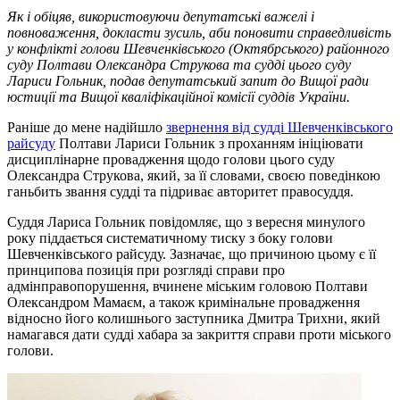
Як і обіцяв, використовуючи депутатські важелі і
повноваження, докласти зусиль, аби поновити справедливість
у конфлікті голови Шевченківського (Октябрського) районного
суду Полтави Олександра Струкова та судді цього суду
Лариси Гольник, подав депутатський запит до Вищої ради
юстиції та Вищої кваліфікаційної комісії суддів України.
Раніше до мене надійшло
звернення від судді Шевченківського
райсуду
Полтави Лариси Гольник з проханням ініціювати
дисциплінарне провадження щодо голови цього суду
Олександра Струкова, який, за її словами, своєю поведінкою
ганьбить звання судді та підриває авторитет правосуддя.
Суддя Лариса Гольник повідомляє, що з вересня минулого
року піддається систематичному тиску з боку голови
Шевченківського райсуду. Зазначає, що причиною цьому є її
принципова позиція при розгляді справи про
адмінправопорушення, вчинене міським головою Полтави
Олександром Мамаєм, а також кримінальне провадження
відносно його колишнього заступника Дмитра Трихни, який
намагався дати судді хабара за закриття справи проти міського
голови.