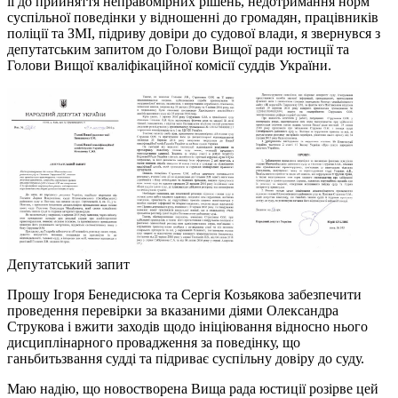
її до прийняття неправомірних рішень, недотримання норм
суспільної поведінки у відношенні до громадян, працівників
поліції та ЗМІ, підриву довіри до судової влади, я звернувся з
депутатським запитом до Голови Вищої ради юстиції та
Голови Вищої кваліфікаційної комісії суддів України.
Депутатський запит
Прошу Ігоря Бенедисюка та Сергія Козьякова забезпечити
проведення перевірки за вказаними діями Олександра
Струкова і вжити заходів щодо ініціювання відносно нього
дисциплінарного провадження за поведінку, що
ганьбитьзвання судді та підриває суспільну довіру до суду.
Маю надію, що новостворена Вища рада юстиції розірве цей