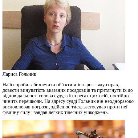
Лариса Гольник
На її спроби забезпечити об’єктивність розгляду справ,
довести винуватість вказаних посадовців та притягнути їх до
відповідальності голова суду, в інтересах цих осіб, постійно
чинить перешкоди. На адресу судді Гольник він неодноразово
висловлював погрози, здійснює тиск, застосував проти неї
фізичну силу і завдав легких тілесних ушкоджень.