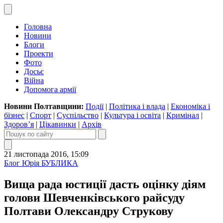
Головна
Новини
Блоги
Проекти
Фото
Досьє
Війна
Допомога армії
Новини Полтавщини:
Події
|
Політика і влада
|
Економіка і
бізнес
|
Спорт
|
Суспільство
|
Культура і освіта
|
Кримінал
|
Здоров’я
|
Цікавинки
|
Архів
21 листопада 2016, 15:09
Блог Юрія БУБЛИКА
Вища рада юстиції дасть оцінку діям
голови Шевченківського райсуду
Полтави Олександру Струкову