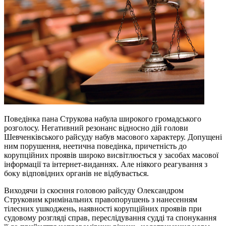
Поведінка пана Струкова набула широкого громадського
розголосу. Негативний резонанс відносно дій голови
Шевченківського райсуду набув масового характеру. Допущені
ним порушення, неетична поведінка, причетність до
корупційних проявів широко висвітлюється у засобах масової
інформації та інтернет-виданнях. Але ніякого реагування з
боку відповідних органів не відбувається.
Виходячи із скоєння головою райсуду Олександром
Струковим кримінальних правопорушень з нанесенням
тілесних ушкоджень, наявності корупційних проявів при
судовому розгляді справ, переслідування судді та спонукання