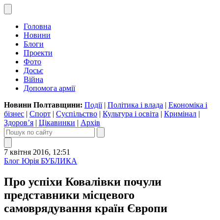
Головна
Новини
Блоги
Проекти
Фото
Досьє
Війна
Допомога армії
Новини Полтавщини:
Події
|
Політика і влада
|
Економіка і
бізнес
|
Спорт
|
Суспільство
|
Культура і освіта
|
Кримінал
|
Здоров’я
|
Цікавинки
|
Архів
7 квітня 2016, 12:51
Блог Юрія БУБЛИКА
Про успіхи Ковалівки почули
представники місцевого
самоврядування країн Європи