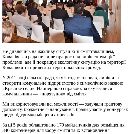
Не дивлячись на жахливу ситуацію зі сміттєзвалищем,
Ковалівська рада не лише працює над вирішенням цієї
проблеми, але й покращує екологічну ситуацію на території
Ковалівки та прилеглих територіальних громад.
У 2011 році сільська рада, яку я тоді очолював, вирішила
створити комунальне підприємство з символічною назвою
«Красиве село». Найпершою справою, за яку взялися
комунальники — «порятунок» від сміття.
Ми використовували всі можливості — залучали ґрантову
допомогу, бюджетне фінансування, брали участь у конкурсах
щодо підтримки місцевих проектів.
За ці 5 років облаштовано 170 майданчиків для розміщення
340 контейнерів для збору сміття та їх встановлення.