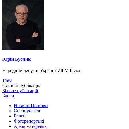
Юрій Бублик
Народний депутат України VII-VIII скл.
1490
Останні публікації:
Більше публікацій
Блоги
Новини Полтави
Спецпроекти
Блоги
Фоторепортажі
Архів матеріалів