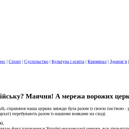
нес
|
Спорт
|
Суспільство
|
Культура і освіта
|
Кримінал
|
Здоров’я
ійську? Маячня! А мережа ворожих церко
тьбі, справжня наша церква завжди була разом із своєю паствою -
рхат) перебувають разом із нашими вояками на сході.
0.
лядає факт існування в Україні московської церкви, вся діяльніс