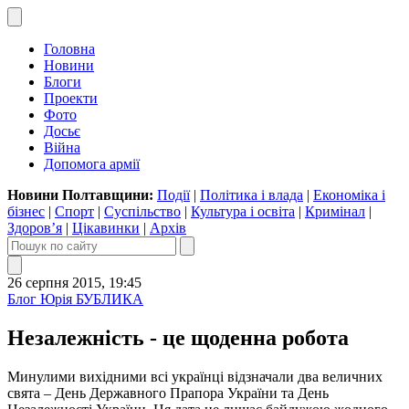
Головна
Новини
Блоги
Проекти
Фото
Досьє
Війна
Допомога армії
Новини Полтавщини:
Події
|
Політика і влада
|
Економіка і
бізнес
|
Спорт
|
Суспільство
|
Культура і освіта
|
Кримінал
|
Здоров’я
|
Цікавинки
|
Архів
26 серпня 2015, 19:45
Блог Юрія БУБЛИКА
Незалежність - це щоденна робота
Минулими вихідними всі українці відзначали два величних
свята – День Державного Прапора України та День