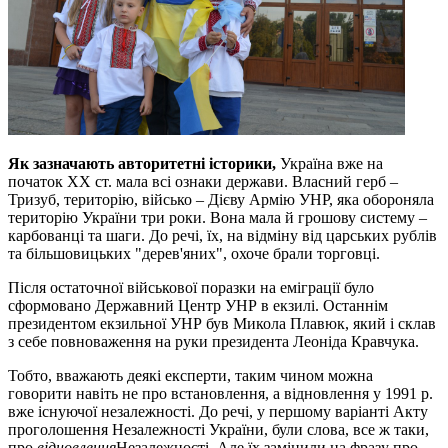
Як зазначають авторитетні історики,
Україна вже на
початок ХХ ст. мала всі ознаки держави. Власний герб –
Тризуб, територію, військо – Дієву Армію УНР, яка обороняла
територію України три роки. Вона мала й грошову си
стему –
карбованці та шаги.
До речі, ї
х, на відміну від царських рублів
та більшовицьких "дерев'яних", охоче брали торговці.
П
ісля остаточної військової поразки на еміграції було
сформовано Державний Центр УНР в екзилі. Останнім
президентом екзильної УНР був Микола Плавюк, який і склав
з себе повноваження на руки президента Леоніда Кравчука.
Тобто, вважають деякі експерти, таким чином можна
говорити навіть не про встановлення, а відновлення у 1991 р.
вже існуючої незалежності. До речі, у
першому варіанті Акту
проголошення Незалежності України, були слова, все ж таки,
про
відновлення
Незалежності. Але їх замінили на фразу про