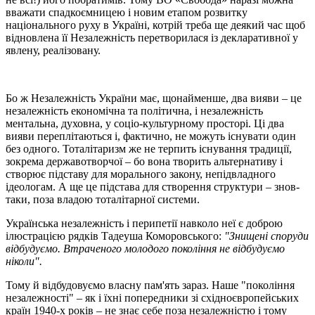
вважати спадкоємницею і новим етапом розвитку
національного руху в Україні, котрій треба ще деякий час щоб
відновлена її Незалежність перетворилася із декларативної у
явлену, реалізовану.
Бо ж Незалежність України має, щонайменше, два вияви – це
незалежність економічна та політична, і незалежність
ментальна, духовна, у соціо-культурному просторі. Ці два
вияви переплітаються і, фактично, не можуть існувати один
без одного.
Тоталітаризм
же
не терпить існування традиції
,
зокрема державотворчої
– бо вона творить альтернативу і
створює підставу для морального закону, непідвладного
ідеологам
. А ще це підстава для створення структури – знов-
таки, поза владою тоталітарної системи.
Українська незалежність і перипетії навколо неї є доброю
ілюстрацією рядків Тадеуша Коморовського:
"Знищені споруди
відбудуємо. Втраченого молодого покоління не відбудуємо
ніколи".
Тому й відбудовуємо власну пам'ять зараз. Наше "покоління
незалежності" – як і їхні попередники зі східноєвропейських
країн 1940-х років – не знає себе поза незалежністю і
тому