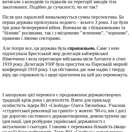
витягали з колодязів та підвалів на території заводів тіла
закатованих. Подібно до сучасності, чи не так?
Після цих паралелей вимальовується сумна перспектива. Бо
перша
держава проіснувала недовго – всього 3 роки. І це були
три роки безперервної війни. Воювали як з більшовиками та
"білими" росіянами, так і з місцевими "зеленими", "чорними",
правими і лівими секторами.
Але
попри все,
ця держава була
справжньою.
Саме з нею
підписувала Брестський мир делегація кайзерівської
Німеччини і вела переговори військова місія Антанти в січні
1919 року. Делегація УНР була присутня на Паризькій мирній
конференції 1919 року.
І ця обставина дає нам надію і тверду
віру, що справжність і щирі прагнення на цей раз переможуть.
І запорукою цієї перемоги є продовження державотворчих
традицій крізь роки і десятиліття. Взяти для прикладу
особистість лідера ВО «Свобода» Олега Тягнибока. Учасник
«студентської революції на граніті» у жовтні ’90-го, він і досі
іде дорогою системного державотворення, демонструючи що
ідея нації, ідея розбудови української державності є
актуальною і сьогодні. І такими є переважна більшість (якщо
не всі!) його побратимів. Тому ВО «Свобода» наразі можна