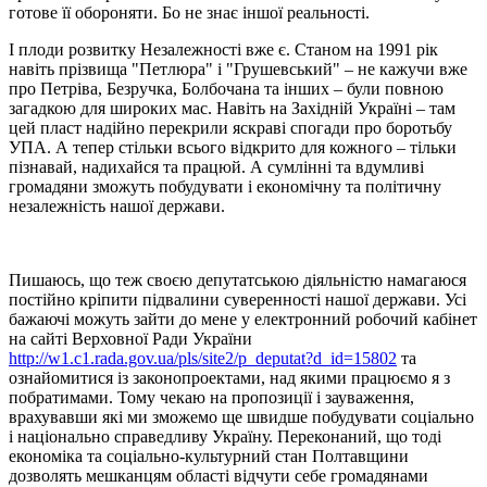
готове її обороняти. Бо не знає іншої реальності.
І п
лоди
розвитку Незалежності вже є
. Станом на 1991 рік
навіть
прізвища "Петлюра" і "Грушевський" – не кажучи вже
про Петріва, Безручка, Болбочана та інших – були повною
загадкою для широких мас. Навіть на Західній Україні – там
цей пласт надійно перекрили
яскраві
спогади про боротьбу
УПА
. А тепер стільки всього відкрито для кожного – тільки
пізнавай, надихайся та працюй. А сумлінні та вдумливі
громадяни зможуть побудувати і економічну та політичну
незалежність нашої держави.
Пишаюсь, що теж своєю депутатською діяльністю намагаюся
постійно кріпити підвалини суверенності нашої держави. Усі
бажаючі можуть зайти до мене у електронний робочий кабінет
на сайті Верховної Ради України
http://w1.c1.rada.gov.ua/pls/site2/p_deputat?d_id=15802
та
ознайомитися із законопроектами, над якими працюємо я з
побратимами. Тому чекаю на пропозиції і зауваження,
врахувавши які ми зможемо ще швидше побудувати соціально
і національно справедливу Україну. Переконаний, що тоді
економіка та соціально-культурний стан Полтавщини
дозволять мешканцям області відчути себе громадянами