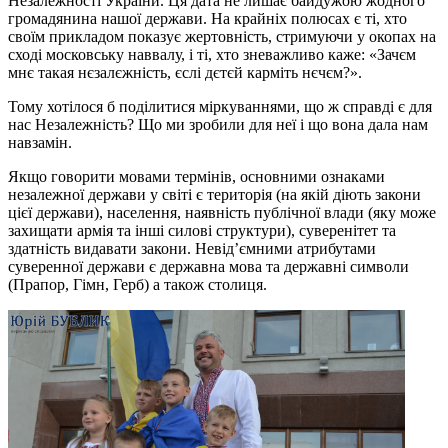
Незалежності України. Ця дата не лишає байдужою жодного
громадянина нашої держави. На крайніх полюсах є ті, хто
своїм прикладом показує жертовність, стримуючи у окопах на
сході московську наввалу, і ті, хто зневажливо каже: «Зачєм
мнє такая нєзалєжність, єслі дєтєй карміть нєчєм?».
Тому хотілося б поділитися міркуваннями, що ж справді є для
нас Незалежність? Що ми зробили для неї і що вона дала нам
навзамін.
Якщо говорити мовами термінів, основними ознаками
незалежної держави у світі є територія (на якій діють закони
цієї держави), населення, наявність публічної влади (яку може
захищати армія та інші силові структури), суверенітет та
здатність видавати закони. Невід’ємними атрибутами
суверенної держави є державна мова та державні символи
(Прапор, Гімн, Герб) а також столиця.