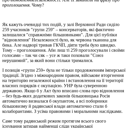
проголошення
. Чому?
Як кажуть очевидці тих подій, у
залі
Верховної Ради
сиділо
259 учасників "групи 259" – консерваторів, які фактично
залишалися "справжніми більшовиками". Для цієї публіки
"відновлення" Незалежності було, як червона
тканина
для
бика. Але надворі тривав ГКЧП
,
діяти треба було швидко.
Тому – проголошення. Аби лиш
ті 259
проголосували і своїми
голосами – так чи сяк – усе ж таки поховали "Союз
нерушимий", за який вони стільки трималися.
І позиція «групи 259» була не тільки п
родовження
м
імперської
традиції. Згідно з міжнародним правом, військове вторгнення
на територію незалежної країни і встановлення на її території
власних порядків є окупацією. УНР була суверенною
державою.
Якщо б у
Акт
було вписано
слова про відновлення
– без будь-яких додаткових законів більшовицька Росія
автоматично визна
ла
ся
б
окупантом, а всі поборники
більшовизму й радянської влади автоматично ста
ли б
колаборантами. З усіма правовими і моральними наслідками.
Саме тому
радянський режим протягом всього свого
існування затирав найменші сліди української