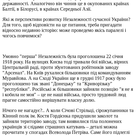
державності.
Аналогічно він чинив це в окупованих країнах
Балтії, в Білорусі, в країнах Середньої Азії.
Які ж перспективи розвитку Незалежності сучасної України?
Для того, щоб відповісти на це питання, треба пригадати
відносно недавню історію: може проведемо якісь паралелі і
чогось повчимося?
Умовно "перша" Незалежність була проголошена 22 січня
1918 року.
На вулицях Києва тоді тривали бої військ, вірних
Центральній раді, проти збунтованих робітників заводу
"Арсенал".
На Київ рухалися більшовик
и
під командуванням
Муравйова.
А н
а Сході України ще в грудні 1917 року було
проголошено так зван
і
"Донецьку" та "Криворізьку"
"республіки".
Російські ж б
ільшовики зайняли позицію "я не я
і кобила не моя" – це не наші війська, просто трудовий люд
прагне самостійно вирішувати власну долю.
Нічого не нагадує?.. А коли Січові Стрільці, сірожупанники та
Кінний полк ім
.
Костя Гордієнка придушили заколот та
зайняли територію заводу, там виявилися тіла полонених
українців зі слідами страшних катувань – деталі можна
прочитати у спогадах Всеволода Петріва. Саме його підлеглі