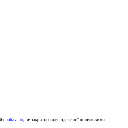
айт
poltava.to
, не закритого для індексації пошуковими