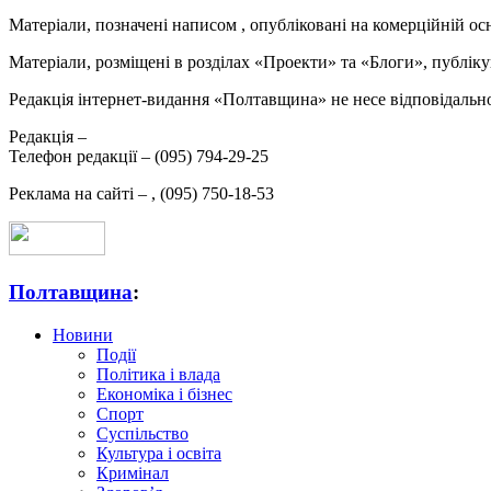
Матеріали, позначені написом
, опубліковані на комерційній ос
Матеріали, розміщені в розділах «Проекти» та «Блоги», публікую
Редакція інтернет-видання «Полтавщина» не несе відповідальнос
Редакція –
Телефон редакції –
(095) 794-29-25
Реклама на сайті –
,
(095) 750-18-53
Полтавщина
:
Новини
Події
Політика і влада
Економіка і бізнес
Спорт
Суспільство
Культура і освіта
Кримінал