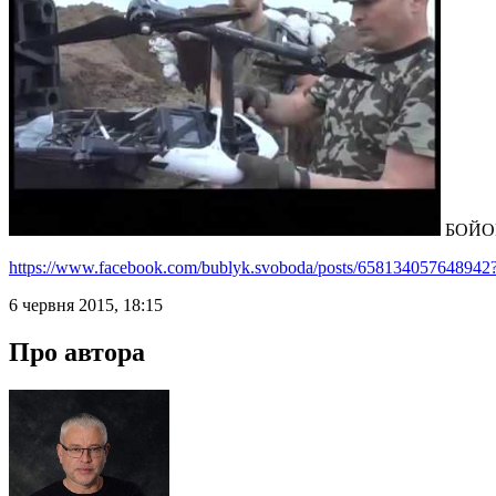
БОЙОВ
https://www.facebook.com/bublyk.svoboda/posts/658134057648942?
6 червня 2015, 18:15
Про автора