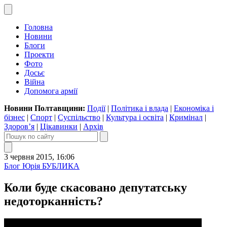
Головна
Новини
Блоги
Проекти
Фото
Досьє
Війна
Допомога армії
Новини Полтавщини:
Події
|
Політика і влада
|
Економіка і
бізнес
|
Спорт
|
Суспільство
|
Культура і освіта
|
Кримінал
|
Здоров’я
|
Цікавинки
|
Архів
3 червня 2015, 16:06
Блог Юрія БУБЛИКА
Коли буде скасовано депутатську
недоторканність?