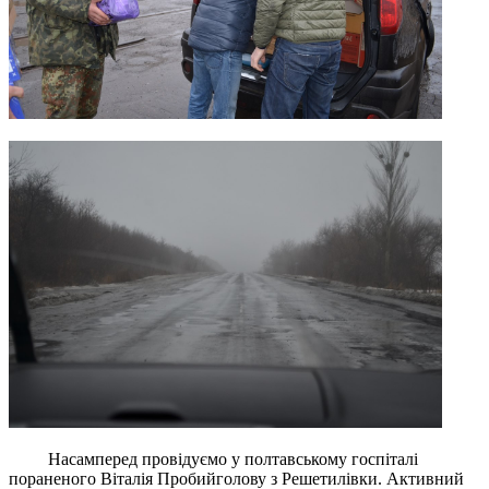
Насамперед провідуємо у полтавському госпіталі
пораненого Віталія Пробийголову з Решетилівки. Активний