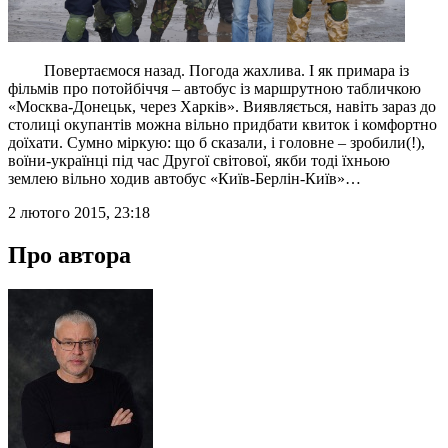
Повертаємося назад. Погода жахлива. І як примара із
фільмів про потойбіччя – автобус із маршрутною табличкою
«Москва-Донецьк, через Харків». Виявляється, навіть зараз до
столиці окупантів можна вільно придбати квиток і комфортно
доїхати. Сумно міркую: що б сказали, і головне – зробили(!),
воїни-українці під час Другої світової, якби тоді їхньою
землею вільно ходив автобус «Київ-Берлін-Київ»…
2 лютого 2015, 23:18
Про автора