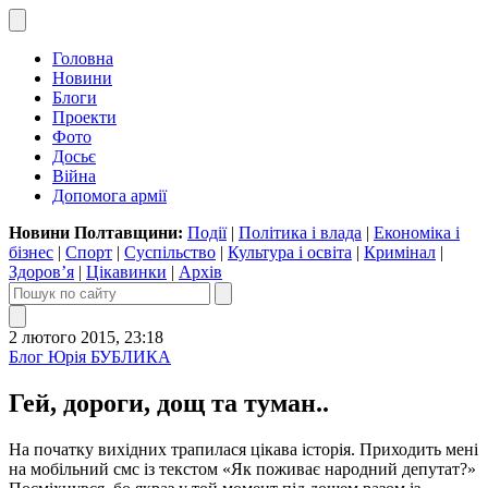
Головна
Новини
Блоги
Проекти
Фото
Досьє
Війна
Допомога армії
Новини Полтавщини:
Події
|
Політика і влада
|
Економіка і
бізнес
|
Спорт
|
Суспільство
|
Культура і освіта
|
Кримінал
|
Здоров’я
|
Цікавинки
|
Архів
2 лютого 2015, 23:18
Блог Юрія БУБЛИКА
Гей, дороги, дощ та туман..
На початку вихідних трапилася цікава історія. Приходить мені
на мобільний смс із текстом «Як поживає народний депутат?»