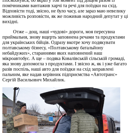
Посміхнувся, бо якраз у той момент під дощем разом із
помічниками вантажив харчі та речі для поїздки на схід.
Відповісти тоді, звісно, не було часу, але зараз маю невелику
можливість розповісти, як же поживав народний депутат у ці
вихідні.
Отже – дощ, наші «чудові» дороги, моя пересувна
приймальня, знову вщерть заповнена речами та продуктами
для українських бійців. Одразу вкотре хочу подякувати
полтавському бізнесу, «Полтавському батальйону
небайдужих», стараннями яких наповнений наш
мікроавтобус. А ще – подяка Ковалівській сільській громаді,
яка знову допомогла з продуктами. І звісно ж, як і уже багато
разів поспіль, наші авто для поїздки на схід заправлені
пальним, яке надав керівник підприємства «Автотранс»
Сергій Васильович Михайлик.