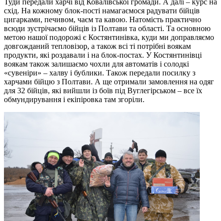
Туди передали харчі від Ковалівської громади. А далі – курс на
схід. На кожному блок-пості намагаємося радувати бійців
цигарками, печивом, чаєм та кавою. Натомість практично
всюди зустрічаємо бійців із Полтави та області. Та основною
метою нашої подорожі є Костянтинівка, куди ми доправляємо
довгожданий тепловізор, а також всі ті потрібні воякам
продукти, які роздавали і на блок-постах. У Костянтинівці
воякам також залишаємо чохли для автоматів і солодкі
«сувеніри» – халву і бублики. Також передали посилку з
харчами бійцю з Полтави. А ще отримали замовлення на одяг
для 32 бійців, які вийшли із боїв під Вуглегірськом – все їх
обмундирування і екіпіровка там згоріли.