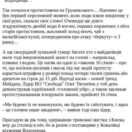
"
Водохреща!".
Так
почалося протистояння на Грушевського… Напевно це
був перший переломний момент, коли люди взяли ініціативу у
свої руки,
сказали своє слово!
Очевидці ще довго
згадуватимуть двобій води й вогню
,
перших поранених з обох
сторін протистояння,
жахливий холод вночі, чай з
мальтійс
ь
кої кухні, попередження про атаку
«
беркут
у»
о 3
ранку
...
А ще своєрідний зухвалий гумор: б
агато хто з
майданівців
ма
ли тоді
імпровізований захист на голові
–
наприклад,
пляшки з водою. Це натяк на од
ин із «законів
16 січня
»
–
про
те, що носіння шоломів і масок під час акцій протесту
карається штрафом у розмірі понад чотири тисячі гривень або
арештом на строк до 15 діб.
Відтоді к
аски
–
новий тренд
Майдану. Лідер
ВО
"Свобод
а
" Олег Тягнибок
у той день
демонстр
ував
оздоблений
«
головний убір
»
,
а також
закликав
протестувальників ігнорувати закони, прийняті 16 січня.
«
Ми будемо їх не виконувати, ми будемо їх саботувати, і зараз
–
це головне наше завдання
»
,
–
заявив
тоді наш
лідер.
Пригадую як рік тому, одержавши тривожні звістки з Києва,
мчу до столиці в ніч, бо ж разом з полтавцями у Ковалівці
відзначав Водохреща.