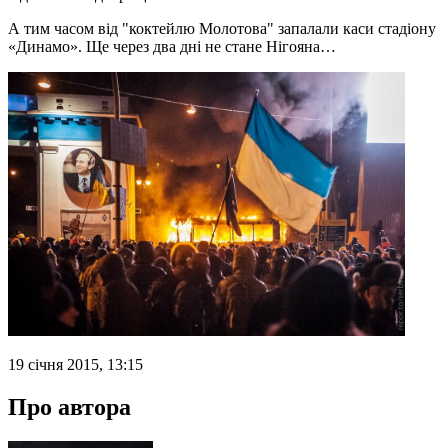
А тим часом від
"коктейл
ю
Молотова"
запалали
каси стадіону
«
Динамо
»
.
Ще через два дні не стане Нігояна…
19 січня 2015, 13:15
Про автора