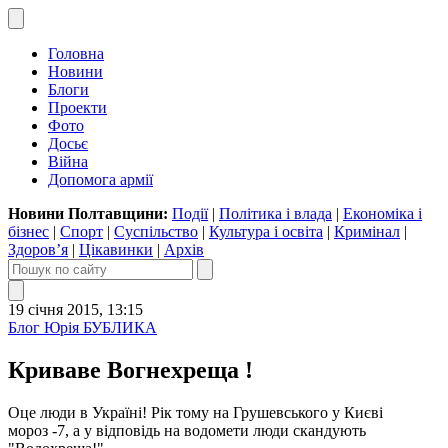
Головна
Новини
Блоги
Проекти
Фото
Досьє
Війна
Допомога армії
Новини Полтавщини:
Події
|
Політика і влада
|
Економіка і
бізнес
|
Спорт
|
Суспільство
|
Культура і освіта
|
Кримінал
|
Здоров’я
|
Цікавинки
|
Архів
19 січня 2015, 13:15
Блог Юрія БУБЛИКА
Криваве Вогнехреща !
Оце люди в Україні! Рік тому
на Грушевського у Києві
мороз
-7, а у відповідь
на
водомети
люди
скандують