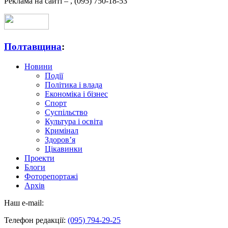
Реклама на сайті –
,
(095) 750-18-53
Полтавщина
:
Новини
Події
Політика і влада
Економіка і бізнес
Спорт
Суспільство
Культура і освіта
Кримінал
Здоров’я
Цікавинки
Проекти
Блоги
Фоторепортажі
Архів
Наш e-mail:
Телефон редакції:
(095) 794-29-25