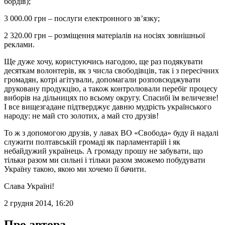
бордів);
3 000.00 грн – послуги електронного зв’язку;
2 320.00 грн – розміщення матеріалів на носіях зовнішньої
реклами.
Ще дуже хочу, користуючись нагодою, ще раз подякувати
десяткам волонтерів, як з числа свободівців, так і з пересічних
громадян, котрі агітували, допомагали розповсюджувати
друковану продукцію, а також контролювали перебіг процесу
виборів на дільницях по всьому округу. Спасибі їм величезне!
І все вищезгадане підтверджує давню мудрість українського
народу: не май сто золотих, а май сто друзів!
То ж з допомогою друзів, у лавах ВО «Свобода» буду й надалі
служити полтавській громаді як парламентарій і як
небайдужий українець. А громаду прошу не забувати, що
тільки разом ми сильні і тільки разом зможемо побудувати
Україну такою, якою ми хочемо її бачити.
Слава Україні!
2 грудня 2014, 16:20
Про автора