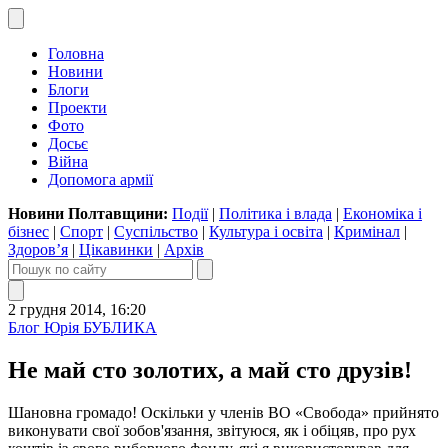
Головна
Новини
Блоги
Проекти
Фото
Досьє
Війна
Допомога армії
Новини Полтавщини:
Події
|
Політика і влада
|
Економіка і
бізнес
|
Спорт
|
Суспільство
|
Культура і освіта
|
Кримінал
|
Здоров’я
|
Цікавинки
|
Архів
2 грудня 2014, 16:20
Блог Юрія БУБЛИКА
Не май сто золотих, а май сто друзів!
Шановна громадо! Оскільки у членів ВО «Свобода» прийнято
виконувати свої зобов'язання, звітуюся, як і обіцяв, про рух