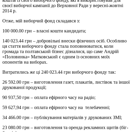
коштів із свого виборчого фонду, які я використовував для
своєї виборчої кампанії до Верховної Ради у вересні-жовтні
2014 р.
Отже, мій виборчий фонд складався з:
100 000.00 грн – власні кошти кандидата;
140 023.44 грн – добровільні внески фізичних осіб. Особливо
ця стаття виборчого фонду стала поповнюватися, коли
громада та полтавський бізнес дізналися, що саме Андрій
«Половинка» Матковський є одним із основних моїх
опонентів на виборах.
Витратились же ці 240 023.44 грн виборчого фонду так:
26 592.00 грн – виготовлення газет, плакатів, листівок та іншої
друкованої продукції;
90 937,50 грн – оплата ефірного часу на радіо;
59 627,94 грн – оплата ефірного часу на телебаченні;
34 466.00 грн – публікування матеріалів у друкованих ЗМІ;
23 080.00 грн – виготовлення та оренда рекламних щитів (біг-