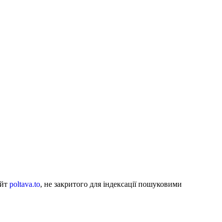
айт
poltava.to
, не закритого для індексації пошуковими