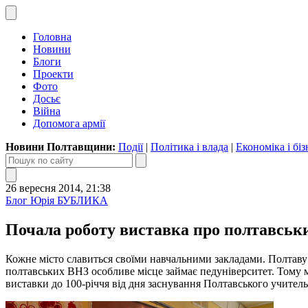
Головна
Новини
Блоги
Проекти
Фото
Досьє
Війна
Допомога армії
Новини Полтавщини:
Події
|
Політика і влада
|
Економіка і біз
26 вересня 2014, 21:38
Блог Юрія БУБЛИКА
Почала роботу виставка про полтавськ
Кожне місто славиться своїми навчальними закладами. Полтаву 
полтавських ВНЗ особливе місце займає педуніверситет. Тому ме
виставки до 100-річчя від дня заснування Полтавського учитель