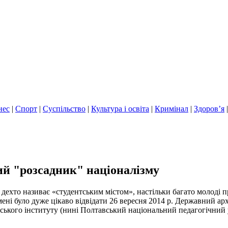
нес
|
Спорт
|
Суспільство
|
Культура і освіта
|
Кримінал
|
Здоров’я
ий "розсадник" націоналізму
дехто називає «студентським містом», настільки багато молоді п
ні було дуже цікаво відвідати 26 вересня 2014 р. Державний архі
ського інституту (нині Полтавський національний педагогічний у