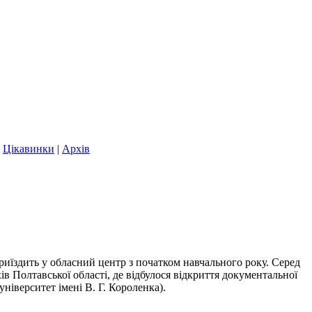
|
Цікавинки
|
Архів
риїздить у обласний центр з початком навчального року. Серед
в Полтавської області, де відбулося відкриття документальної
ніверситет імені В. Г. Короленка).