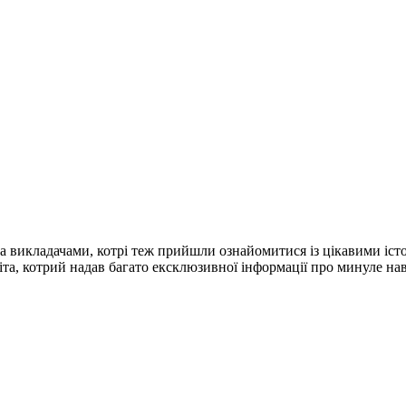
та викладачами, котрі теж прийшли ознайомитися із цікавими іс
іта, котрий надав багато ексклюзивної інформації про минуле нав