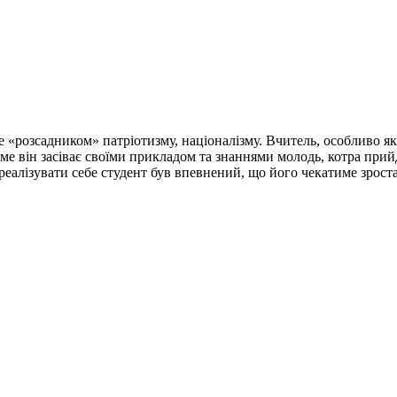
е «розсадником» патріотизму, націоналізму. Вчитель, особливо я
саме він засіває своїми прикладом та знаннями молодь, котра при
алізувати себе студент був впевнений, що його чекатиме зростан