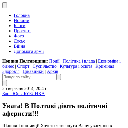
Головна
Новини
Блоги
Проекти
Фото
Досьє
Війна
Допомога армії
Новини Полтавщини:
Події
|
Політика і влада
|
Економіка і
бізнес
|
Спорт
|
Суспільство
|
Культура і освіта
|
Кримінал
|
Здоров’я
|
Цікавинки
|
Архів
25 вересня 2014, 20:45
Блог Юрія БУБЛИКА
Увага! В Полтаві діють політичні
аферисти!!!
Шановні полтавці! Хочеться звернути Вашу увагу, що в