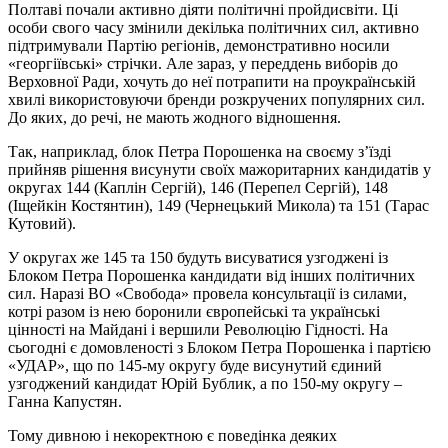
Полтаві почали активно діяти політичні пройдисвіти. Ці
особи свого часу змінили декілька політичних сил, активно
підтримували Партію регіонів, демонстративно носили
«георгіївські» стрічки. Але зараз, у переддень виборів до
Верховної Ради, хочуть до неї потрапити на проукраїнській
хвилі використовуючи бренди розкручених популярних сил.
До яких, до речі, не мають жодного відношення.
Так, наприклад, блок Петра Порошенка на своєму з’їзді
прийняв рішення висунути своїх мажоритарних кандидатів у
округах 144 (Каплін Сергій), 146 (Перепел Сергій), 148
(Іщейкін Костянтин), 149 (Чернецький Микола) та 151 (Тарас
Кутовий).
У округах же 145 та 150 будуть висуватися узгоджені із
Блоком Петра Порошенка кандидати від інших політичних
сил. Наразі ВО «Свобода» провела консультації із силами,
котрі разом із нею боронили європейські та українські
цінності на Майдані і вершили Революцію Гідності. На
сьогодні є домовленості з Блоком Петра Порошенка і партією
«УДАР», що по 145-му округу буде висунутий єдиний
узгоджений кандидат Юрій Бублик, а по 150-му округу –
Ганна Капустян.
Тому дивною і некоректною є поведінка деяких