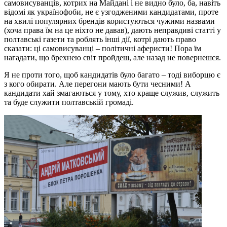
самовисуванців, котрих на Майдані і не видно було, ба, навіть
відомі як українофоби, не є узгодженими кандидатами, проте
на хвилі популярних брендів користуються чужими назвами
(хоча права їм на це ніхто не давав), дають неправдиві статті у
полтавські газети та роблять інші дії, котрі дають право
сказати: ці самовисуванці – політичні аферисти! Пора їм
нагадати, що брехнею світ пройдеш, але назад не повернешся.
Я не проти того, щоб кандидатів було багато – тоді виборцю є
з кого обирати. Але перегони мають бути чесними! А
кандидати хай змагаються у тому, хто краще служив, служить
та буде служити полтавській громаді.