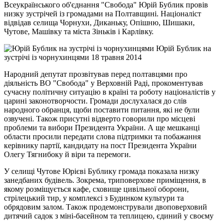
Всеукраїнського об'єднання "Свобода" Юрій Бублик провів
низку зустрічей із громадами на Полтавщині. Націоналіст
відвідав селища Чорнухи, Диканьку, Опішню, Шишаки,
Чутове, Машівку та міста Зіньків і Карлівку.
Юрій Бублик на
зустрічі із чорнухинцями 18 травня 2014
Народний депутат прозвітував перед полтавцями про
діяльність ВО "Свобода" у Верховній Раді, прокоментував
сучасну політичну ситуацію в країні та роботу націоналістів у
царині законотворчости. Громади дослухалася до слів
народного обранця, щоби поставити питання, які не були
озвучені. Також присутні відверто говорили про місцеві
проблеми та вибори Президента України. А ще мешканці
области просили передати слова підтримки та побажання
керівнику партії, кандидату на пост Президента України
Олегу Тягнибоку й віри та перемоги.
У селищі Чутове Юрієві Бублику громада показала низку
занедбаних будівель. Зокрема, триповерхове приміщення, в
якому розміщується кафе, сховище цивільної оборони,
стрілецький тир, у комплексі з Будинком культури та
обрядовим залом. Також продемонстрували двоповерховий
дитячий садок з міні-басейном та теплицею, єдиний у своєму