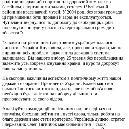
роді триповерховий спортивно-оздоровчий комплекс з
басейном, спортивними залами, готелем і Чутівський
районний краєзнавчий музей. У 2004 році без згоди громади
ці приміщення були продані й зараз не експлуатуються.
Чутівчани звернулися по допомогу до свободівця, щоби
повернути споруди у власність територіяльної громади та
зберегти їх.
"Завдяки патріотичним і жертовним українцям вдалося
вигнати з України Януковича, але, прогнавши тирана, ми не
вирішили всіх проблем, адже гнила державна система
залишилась. Від нашого вибору 25 травня без перебільшення
залежить усе, зокрема існування країни, її курс та добробут
наших наступників.
На сьогодні важливим аспектом в політичному житті нашої
держави є обрання Президента України. Кожен має свої
симпатії до того чи того кандидата, але всім обов'язково
необхідно буде завітати на виборчу дільницю та
проголосувати за свого лідера.
Аналізуйте команди, дії політичних сил, не ведіться на
популізм, брехливі рейтинги і пусті слова, тільки робота на
благо держави має стати критерієм. Українець душею, стратег
і державник Олег Тягнибок має сильний тил – своїх