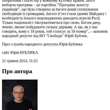
побратимів і посестер у кожному куточку країни. Його
виборча програма – це партійна "Програма захисту
українців", що була створена за багато років спілкування
свободівців із громадами, багато її тез стали ідеями Майдану і
необхідність їхнього впровадження доводить агресія Росії.
Тільки націоналіст піклуватиметься про свою, Богом дану,
землю, зможе побудувати сильну державу. А ще, як у нас
говорять, кому є 18 років, той голосує за 18 номер", – зазначив
народний депутат від ВО "Свобода" Юрій Бублик.
Прес-служба народного депутата Юрія Бублика
сайт Юрія БУБЛИКА
21 травня 2014, 11:23
Про автора