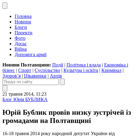
Головна
Новини
Блоги
Проекти
Фото
Досьє
Війна
Допомога армії
Новини Полтавщини:
Події
|
Політика і влада
|
Економіка і
бізнес
|
Спорт
|
Суспільство
|
Культура і освіта
|
Кримінал
|
Здоров’я
|
Цікавинки
|
Архів
21 травня 2014, 11:23
Блог Юрія БУБЛИКА
Юрій Бублик провів низку зустрічей із
громадами на Полтавщині
16-18 травня 2014 року народний депутат України від