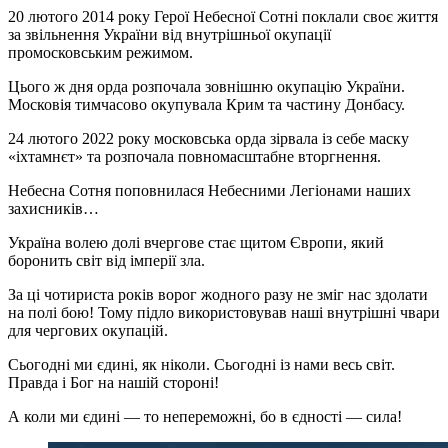
20 лютого 2014 року Герої Небесної Сотні поклали своє життя
за звільнення України від внутрішньої окупації
промосковським режимом.
Цього ж дня орда розпочала зовнішню окупацію України.
Московія тимчасово окупувала Крим та частину Донбасу.
24 лютого 2022 року московська орда зірвала із себе маску
«іхтамнєт» та розпочала повномасштабне вторгнення.
Небесна Сотня поповнилася Небесними Легіонами наших
захисників…
Україна волею долі вчергове стає щитом Європи, який
боронить світ від імперії зла.
За ці чотириста років ворог жодного разу не зміг нас здолати
на полі бою! Тому підло використовував наші внутрішні чвари
для чергових окупацій.
Сьогодні ми єдині, як ніколи. Сьогодні із нами весь світ.
Правда і Бог на нашій стороні!
А коли ми єдині — то непереможні, бо в єдності — сила!