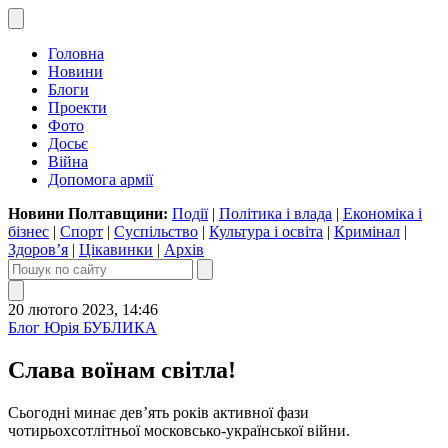
Головна
Новини
Блоги
Проекти
Фото
Досьє
Війна
Допомога армії
Новини Полтавщини:
Події
|
Політика і влада
|
Економіка і
бізнес
|
Спорт
|
Суспільство
|
Культура і освіта
|
Кримінал
|
Здоров’я
|
Цікавинки
|
Архів
20 лютого 2023, 14:46
Блог Юрія БУБЛИКА
Слава воїнам світла!
Сьогодні минає дев’ять років активної фази
чотирьохсотлітньої московсько-української війни.