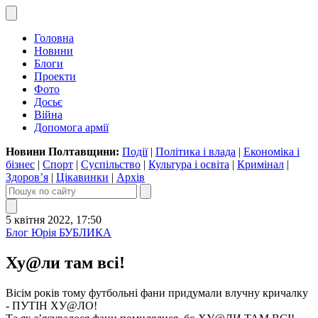
Головна
Новини
Блоги
Проекти
Фото
Досьє
Війна
Допомога армії
Новини Полтавщини:
Події
|
Політика і влада
|
Економіка і
бізнес
|
Спорт
|
Суспільство
|
Культура і освіта
|
Кримінал
|
Здоров’я
|
Цікавинки
|
Архів
5 квітня 2022, 17:50
Блог Юрія БУБЛИКА
Ху@ли там всі!
Вісім років тому футбольні фани придумали влучну кричалку
- ПУТІН ХУ@ЛО!