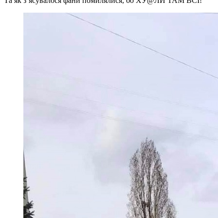
Та як з’ясувалося фани помилялися, бо ХУ@ЛИ ТАМ ВСІ!