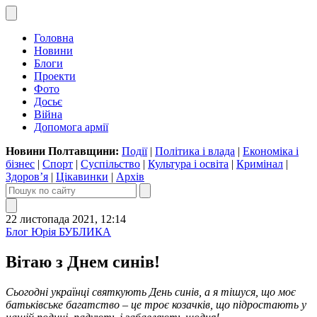
Головна
Новини
Блоги
Проекти
Фото
Досьє
Війна
Допомога армії
Новини Полтавщини:
Події
|
Політика і влада
|
Економіка і
бізнес
|
Спорт
|
Суспільство
|
Культура і освіта
|
Кримінал
|
Здоров’я
|
Цікавинки
|
Архів
22 листопада 2021, 12:14
Блог Юрія БУБЛИКА
Вітаю з Днем синів!
Сьогодні українці святкують День синів, а я тішуся, що моє
батьківське багатство – це троє козачків, що підростають у