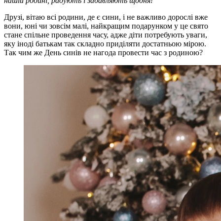
нашій родині, радують і забавляють щодня!
Друзі, вітаю всі родини, де є сини, і не важливо дорослі вже
вони, юні чи зовсім малі, найкращим подарунком у це свято
стане спільне проведення часу, адже діти потребують уваги,
яку іноді батькам так складно приділяти достатньою мірою.
Так чим же День синів не нагода провести час з родиною?