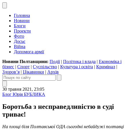
Головна
Новини
Блоги
Проекти
Фото
Досьє
Війна
Допомога армії
Новини Полтавщини:
Події
|
Політика і влада
|
Економіка і
бізнес
|
Спорт
|
Суспільство
|
Культура і освіта
|
Кримінал
|
Здоров’я
|
Цікавинки
|
Архів
30 травня 2021, 23:05
Блог Юрія БУБЛИКА
Боротьба з несправедливістю в суді
триває!
На площі біля Полтавської ОДА сьогодні небайдужі полтавці