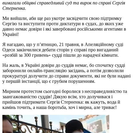
вимагали обіцяні справедливий суд та вирок по справі Сергія
Стерненка.
Ми вийшли, аби ще раз укотре засвідчити свою підтримку
Сергію та виступити проти диктатури в судах, до яких уже
давно немає довіри і які завербовані російськими агентами в
Україні!
Я нагадаю, що у п’ятницю, 21 травня, в Апеляційному суді
Одеси закінчилися дебати сторін у справі про вигаданий
«розбій за 300 гривень» судді пішли до нарадчої кімнати.
На жаль, в Україні довіри до суддів немає, бо спочатку судді
заборонили онлайн-трансляцію засідань, а потім дозволили
прокуратурі долучити до справи документи, які не були надані
у першій інстанції, що є грубим порушенням.
Мирним протестом сьогодні боролися з несправедливістю та
заангажованістю суддів! Дякую всім, хто долучивася і
прийшов підтримати Сергія Стерненка: як кажуть, вода й
камінь точить, а наша боротьба, хоч і мирна, але триває!