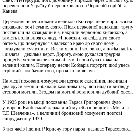
Санкт-Петербурзі, його домовину з прахом через 2 місяці було
перевезено в Україну й перепоховано на Чернечій горі біля
Канева.
Церемонія перепоховання великого Кобзаря перетворилася на
справжнє, хоч і сумне, свято. Після церковної панахиди труну
поставили на козацький віз, накрили червоною китайкою, а
замість волів впрягся люд. «І повезли, як слід, діти свого
батька, що повернувся з далекого краю до свого дому»,
–
згадували сучасники. Везли хлопці і чоловіки, а потім навіть
і дівчата – декілька верст. Дорогу, якою рухалася траурна
процесія, устелили зеленим віттям, і вона була схожа на
зелений килим. Попереду несли Кобзарів портрет, щоб увесь
стрічний люд бачив того, про кого лише чув.
На місці поховання змурували цегляне склепіння, насипали
два яруси землі й обклали камінням так, щоб надати вигляду
степової могили. Згодом на могилі встановили дубовий хрест.
У 1925 році на місці поховання Тараса Григоровича було
утворено Канівський державний музей-заповідник «Могила
Т.Г. Шевченка», а величний бронзовий монумент поетові
споруджено у 1939.
З тих часів і донині Чернечу гору народ називає Тарасовою...