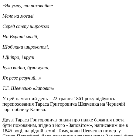
«
Як умру, то поховайте
Мене на могилі
Серед степу широкого
На Вкраїні милій,
Щоб лани широкополі,
І Дніпро, і кручі
Було видно, було чути,
Як реве ревучий...»
Т.Г. Шевченко «Заповіт»
У цей пам'ятний день – 22 травня 1861 року відбулось
перепоховання Тараса Григоровича Шевченка на Чернечій
горі поблизу Канева.
Друзі Тараса Григоровича знали про палке бажання поета
бути похованим, згідно з його «Заповітом», написаним ще в
1845 році, на рідній землі. Тому, коли Шевченко помер у