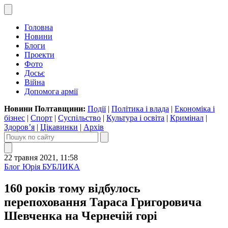
Головна
Новини
Блоги
Проекти
Фото
Досьє
Війна
Допомога армії
Новини Полтавщини:
Події
|
Політика і влада
|
Економіка і
бізнес
|
Спорт
|
Суспільство
|
Культура і освіта
|
Кримінал
|
Здоров’я
|
Цікавинки
|
Архів
22 травня 2021, 11:58
Блог Юрія БУБЛИКА
160 років тому відбулось
перепоховання Тараса Григоровича
Шевченка на Чернечій горі