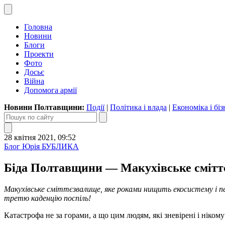
Головна
Новини
Блоги
Проекти
Фото
Досьє
Війна
Допомога армії
Новини Полтавщини:
Події
|
Політика і влада
|
Економіка і біз
28 квітня 2021, 09:52
Блог Юрія БУБЛИКА
Біда Полтавщини — Макухівське смітт
Макухівське сміттєзвалище, яке роками нищить екосистему і пе
третю каденцію поспіль!
Катастрофа не за горами, а що цим людям, які зневірені і ніком