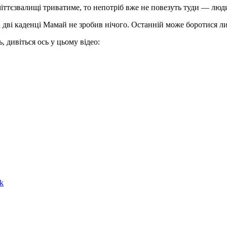
міттєзвалищі триватиме, то непотріб вже не повезуть туди — люд
а дві каденці Мамай не зробив нічого. Останній може боротися л
 дивіться ось у цьому відео:
k