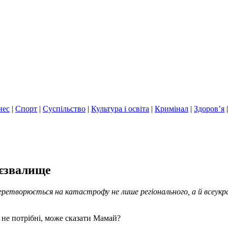
нес
|
Спорт
|
Суспільство
|
Культура і освіта
|
Кримінал
|
Здоров’я
єзвалище
ретворюється на катастрофу не лише регіонального, а й всеукра
у не потрібні, може сказати Мамай?