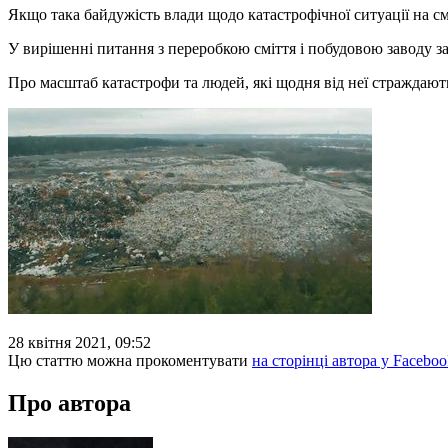
Якщо така байдужість влади щодо катастрофічної ситуації на с
У вирішенні питання з переробкою сміття і побудовою заводу з
Про масштаб катастрофи та людей, які щодня від неї страждають,
28 квітня 2021, 09:52
Цю статтю можна прокоментувати
на сторінці автора у Faceboo
Про автора