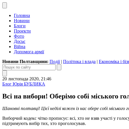
Головна
Новини
Блоги
Проекти
Фото
Досьє
Війна
Допомога армії
Новини Полтавщини:
Події
|
Політика і влада
|
Економіка і біз
20 листопада 2020, 21:46
Блог Юрія БУБЛИКА
Всі на вибори! Оберімо собі міського го
Шановні полтавці! Цієї неділі кожен із нас обере собі міського
Виборчий кодекс чітко прописує: всі, хто не взяв участі у голос
підтримують вибір тих, хто проголосував.