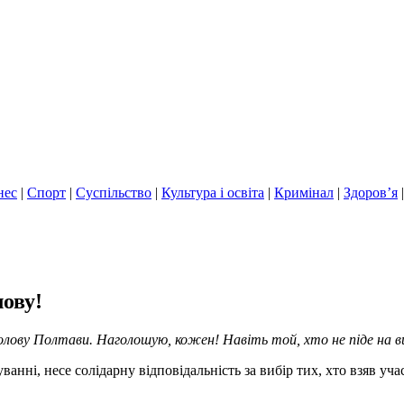
нес
|
Спорт
|
Суспільство
|
Культура і освіта
|
Кримінал
|
Здоров’я
лову!
 голову Полтави. Наголошую, кожен! Навіть той, хто не піде на в
уванні, несе солідарну відповідальність за вибір тих, хто взяв у