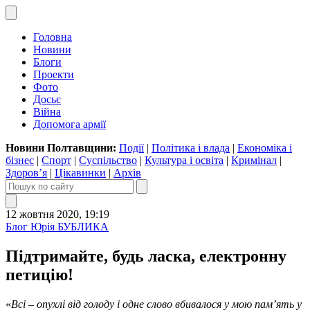
Головна
Новини
Блоги
Проекти
Фото
Досьє
Війна
Допомога армії
Новини Полтавщини:
Події
|
Політика і влада
|
Економіка і
бізнес
|
Спорт
|
Суспільство
|
Культура і освіта
|
Кримінал
|
Здоров’я
|
Цікавинки
|
Архів
12 жовтня 2020, 19:19
Блог Юрія БУБЛИКА
Підтримайте, будь ласка, електронну
петицію!
«
Всі – опухлі від голоду і одне слово вбивалося у мою пам’ять у