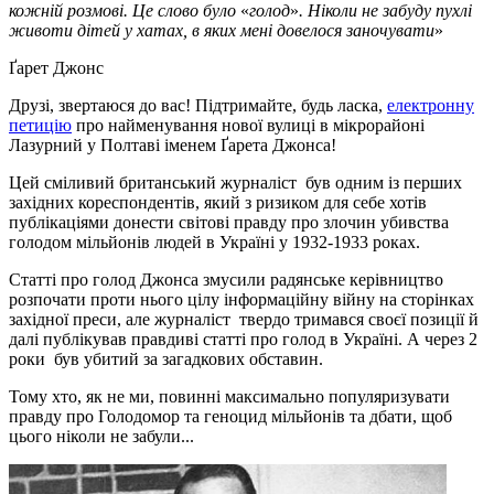
кожній розмові. Це слово було
«
голод
»
. Ніколи не забуду пухлі
животи дітей у хатах, в яких мені довелося заночувати
»
Ґарет Джонс
Друзі, звертаюся до вас! Підтримайте, будь ласка,
електронну
петицію
про найменування нової вулиці в мікрорайоні
Лазурний у Полтаві іменем Ґарета Джонса!
Цей сміливий британський журналіст був одним із перших
західних кореспондентів, який з ризиком для себе хотів
публікаціями донести світові правду про злочин убивства
голодом мільйонів людей в Україні у 1932-1933 роках.
Статті про голод Джонса змусили радянське керівництво
розпочати проти нього цілу інформаційну війну на сторінках
західної преси, але журналіст твердо тримався своєї позиції й
далі публікував правдиві статті про голод в Україні. А через 2
роки був убитий за загадкових обставин.
Тому хто, як не ми, повинні максимально популяризувати
правду про Голодомор та геноцид мільйонів та дбати, щоб
цього ніколи не забули...