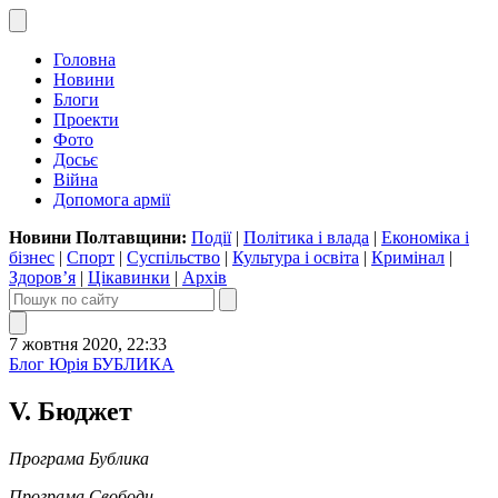
Головна
Новини
Блоги
Проекти
Фото
Досьє
Війна
Допомога армії
Новини Полтавщини:
Події
|
Політика і влада
|
Економіка і
бізнес
|
Спорт
|
Суспільство
|
Культура і освіта
|
Кримінал
|
Здоров’я
|
Цікавинки
|
Архів
7 жовтня 2020, 22:33
Блог Юрія БУБЛИКА
V. Бюджет
Програма Бублика
Програма Свободи