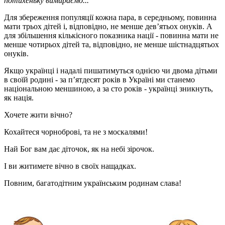
потихеньку вимираємо...
Для збереження популяції кожна пара, в середньому, повинна
мати трьох дітей і, відповідно, не менше дев’ятьох онуків. А
для збільшення кількісного показника нації - повинна мати не
менше чотирьох дітей та, відповідно, не менше шістнадцятьох
онуків.
Якщо українці і надалі пишатимуться однією чи двома дітьми
в своїй родині - за п’ятдесят років в Україні ми станемо
національною меншиною, а за сто років - українці зникнуть,
як нація.
Хочете жити вічно?
Кохайтеся чорноброві, та не з москалями!
Най Бог вам дає діточок, як на небі зірочок.
І ви житимете вічно в своїх нащадках.
Повним, багатодітним українським родинам слава!