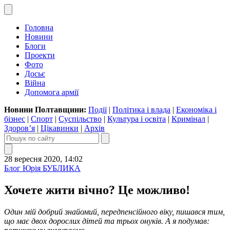
Головна
Новини
Блоги
Проекти
Фото
Досьє
Війна
Допомога армії
Новини Полтавщини:
Події
|
Політика і влада
|
Економіка і
бізнес
|
Спорт
|
Суспільство
|
Культура і освіта
|
Кримінал
|
Здоров’я
|
Цікавинки
|
Архів
28 вересня 2020, 14:02
Блог Юрія БУБЛИКА
Хочете жити вічно? Це можливо!
Один мій добрий знайомий, передпенсійного віку, пишався тим,
що має двох дорослих дітей та трьох онуків. А я подумав: