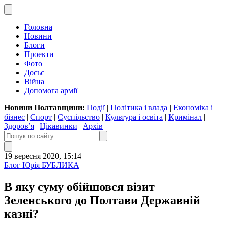
Головна
Новини
Блоги
Проекти
Фото
Досьє
Війна
Допомога армії
Новини Полтавщини:
Події
|
Політика і влада
|
Економіка і
бізнес
|
Спорт
|
Суспільство
|
Культура і освіта
|
Кримінал
|
Здоров’я
|
Цікавинки
|
Архів
19 вересня 2020, 15:14
Блог Юрія БУБЛИКА
В яку суму обійшовся візит
Зеленського до Полтави Державній
казні?