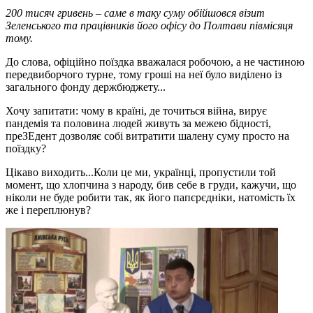
200 тисяч гривень – саме в таку суму обійшовся візит
Зеленського та працівників його офісу до Полтави півмісяця
тому.
До слова, офіційно поїздка вважалася робочою, а не частиною
передвиборчого турне, тому гроші на неї було виділено із
загального фонду держбюджету...
Хочу запитати: чому в країні, де точиться війна, вирує
пандемія та половина людей живуть за межею бідності,
преЗЕдент дозволяє собі витратити шалену суму просто на
поїздку?
Цікаво виходить...Коли це ми, українці, пропустили той
момент, що хлопчина з народу, бив себе в груди, кажучи, що
ніколи не буде робити так, як його папєрєдніки, натомість їх
же і переплюнув?