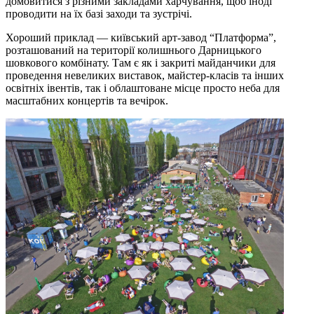
домовитися з різними закладами харчування, щоб іноді
проводити на їх базі заходи та зустрічі.
Хороший приклад — київський арт-завод “Платформа”,
розташований на території колишнього Дарницького
шовкового комбінату. Там є як і закриті майданчики для
проведення невеликих виставок, майстер-класів та інших
освітніх івентів, так і облаштоване місце просто неба для
масштабних концертів та вечірок.