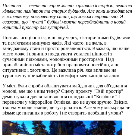
Полтава — зелене та гарне місто з цікавою історією, великою
кількістю пам’яток та старих будинків. Але вони знаходяться
в жахливому, розваленому стані, що зовсім неправильно. Я
вважаю, що “пусті” будівлі можна переобладнати в новий
корисний простір для зустрічей.
Полтава асоціюється, в першу чергу, з історичними будівлями
та пам'ятками минулих часів. Які часто, на жаль, в
занедбаному стані й просто розвалюються. Вважаю, що наше
місто може і повинно поєднувати усталені цінності з
сучасними підходами, молодіжними просторами. Над
привабливістю міста потрібно працювати постійно, а не
ситуативно і хаотично. Це важлива річ, яка впливає на
туристичну привабливість і комфорт мешканців загалом.
У місті були спроби облаштувати майданчик для об'єднання
молоді, але що з ним тепер? Сцену проєкту "Твій простір"
демонтували для встановлення скандальної “Кофішки”. І
перенесли у мікрорайон Огнівка, що не дуже зручно. Звісно,
творча молодь знайде, де зустрічатися. Але чому міськрада не
візьме це питання в роботу і не створить необхідні умови?