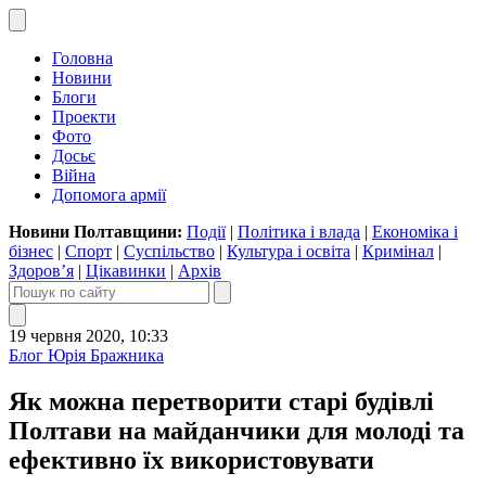
Головна
Новини
Блоги
Проекти
Фото
Досьє
Війна
Допомога армії
Новини Полтавщини:
Події
|
Політика і влада
|
Економіка і
бізнес
|
Спорт
|
Суспільство
|
Культура і освіта
|
Кримінал
|
Здоров’я
|
Цікавинки
|
Архів
19 червня 2020, 10:33
Блог Юрія Бражника
Як можна перетворити старі будівлі
Полтави на майданчики для молоді та
ефективно їх використовувати