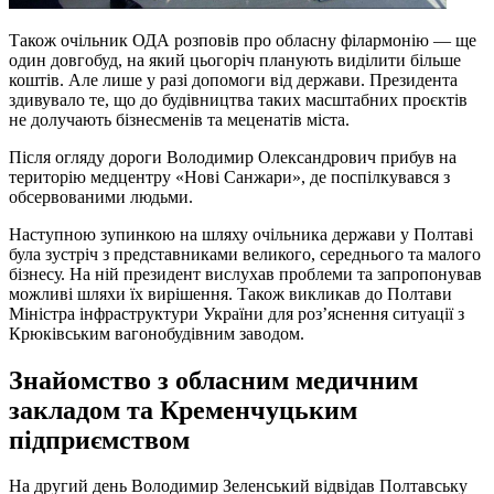
Також очільник ОДА розповів про обласну філармонію — ще
один довгобуд, на який цьогоріч планують виділити більше
коштів. Але лише у разі допомоги від держави. Президента
здивувало те, що до будівництва таких масштабних проєктів
не долучають бізнесменів та меценатів міста.
Після огляду дороги Володимир Олександрович прибув на
територію медцентру «Нові Санжари», де поспілкувався з
обсервованими людьми.
Наступною зупинкою на шляху очільника держави у Полтаві
була зустріч з представниками великого, середнього та малого
бізнесу. На ній президент вислухав проблеми та запропонував
можливі шляхи їх вирішення. Також викликав до Полтави
Міністра інфраструктури України для роз’яснення ситуації з
Крюківським вагонобудівним заводом.
Знайомство з обласним медичним
закладом та Кременчуцьким
підприємством
На другий день Володимир Зеленський відвідав Полтавську