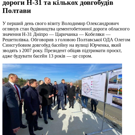
дороги Н-31 та кількох довгобудів
Полтави
У перший день свого візиту Володимир Олександрович
оглянув стан будівництва цементобетонної дороги обласного
значення Н-31 Дніпро — Царичанка — Кобеляки —
Решетилівка. Обговорив з головою Полтавської ОДА Олегом
Синєгубовим довгобуд басейну на вулиці Юрченка, який
зводять з 2007 року. Президент обіцяв підтримати проєкт,
адже будувати басейн 13 років — це сором.