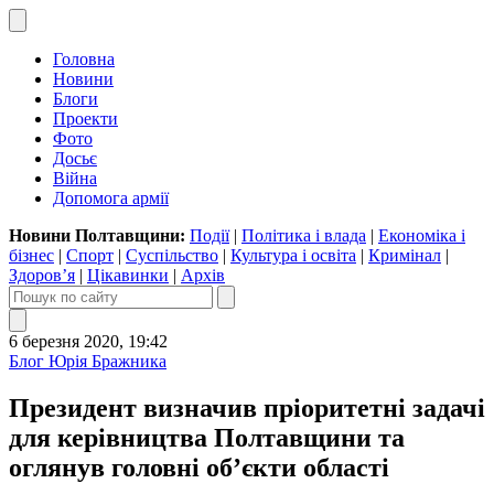
Головна
Новини
Блоги
Проекти
Фото
Досьє
Війна
Допомога армії
Новини Полтавщини:
Події
|
Політика і влада
|
Економіка і
бізнес
|
Спорт
|
Суспільство
|
Культура і освіта
|
Кримінал
|
Здоров’я
|
Цікавинки
|
Архів
6 березня 2020, 19:42
Блог Юрія Бражника
Президент визначив пріоритетні задачі
для керівництва Полтавщини та
оглянув головні об’єкти області