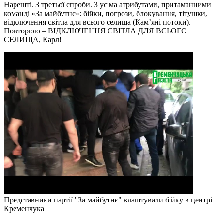
Нарешті. З третьої спроби. З усіма атрибутами, притаманними
команді «За майбутнє»: бійки, погрози, блокування, тітушки,
відключення світла для всього селища (Кам’яні потоки).
Повторюю – ВІДКЛЮЧЕННЯ СВІТЛА ДЛЯ ВСЬОГО
СЕЛИЩА, Карл!
Представники партії "За майбутнє" влаштували бійку в центрі
Кременчука