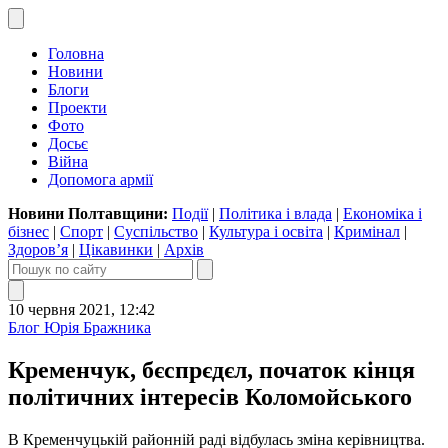
Головна
Новини
Блоги
Проекти
Фото
Досьє
Війна
Допомога армії
Новини Полтавщини:
Події
|
Політика і влада
|
Економіка і
бізнес
|
Спорт
|
Суспільство
|
Культура і освіта
|
Кримінал
|
Здоров’я
|
Цікавинки
|
Архів
10 червня 2021, 12:42
Блог Юрія Бражника
Кременчук, бєспрєдєл, початок кінця
політичних інтересів Коломойського
В Кременчуцькій районній раді відбулась зміна керівництва.