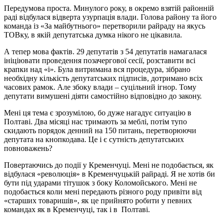
Передумова проста. Минулого року, в окремо взятій районній
раді відбулася відверта узурпація влади. Голова району та його
команда із «За майбутнього» перетворили райраду на якусь
ТОВку, в якій депутатська думка нікого не цікавила.
А тепер мова фактів. 29 депутатів з 54 депутатів намагалася
ініціювати проведення позачергової сесії, розставити всі
крапки над «і». Була витримана вся процедура, зібрано
необхідну кількість депутатських підписів, дотримано всіх
часових рамок. Але збоку влади – суцільний ігнор. Тому
депутати вимушені діяти самостійно відповідно до закону.
Мені ця тема є зрозумілою, бо дуже нагадує ситуацію в
Полтаві. Два місяці нас тримають за меблі, потім тупо
скидають порядок денний на 150 питань, перетворюючи
депутата на кнопкодава. Це і є сутність депутатських
повноважень?
Повертаючись до події у Кременчуці. Мені не подобається, як
відбулася «революція» в Кременчуцькій райраді. Я не хотів би
бути під ударами тітушок з боку Коломойського. Мені не
подобається коли мені передають різного роду привіти від
«старших товаришів», як це прийнято робити у певних
командах як в Кременчуці, так і в Полтаві.