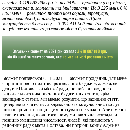
складає 3 418 887 888 грн. З них 94 % — проїдання (соц. пільги,
енергозатрати, зарплати та інші виплати. Це 3 225 млн), 6 %
(193 млн) — розвиток, тобто нові дороги, тротуари,
житловий фонд, тролейбуси, парки тощо. Щодо
минулорічного бюджету — 3 094 441 000 грн. Так, він менший
за цей, але коштів на розвиток міста було значно більше.
Бюджет полтавської ОТГ 2021 — бюджет проїдання. Для мене
є принциповою політика розглядання бюджету, адже я, як
депутат Полтавської міської ради, не побачив жодного
раціонального використання бюджетних коштів, крім
захищених статей. Ми маємо розуміти, що захищені статті —
це зарплата вчителям, лікарям, оплата комунальних послуг,
поточні ремонти тощо. Цим нехтувати не можна. Але в мене є
велике питання, щодо того, чому ми навіть не розглядали
позицію зменшення чисельності людей, які працюють у
районних радах міста Полтава. Чи потрібні вони? Адже на