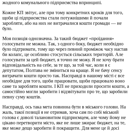
жодного комунального підприємства впринципі.
Кожне КП звітує, але при тому конкретних кроків для того,
щоби ці підприємства стали потужнішими й почали
заробляти, або на них не витрачалися кошти громади — не
було.
Моя позиція однозначна. За такий бюджет «проїдання»
голосувати не можна. Так, з одного боку, бюджет необхідно
було підтримати, тому що через певний проміжок часу настав
би колапс, це особливо стосується сільських територій. Але
голосувати за цей бюджет, я точно не можу. Я не хочу брати
відповідальність на себе, за те що, за той час, коли я є
депутатом, Полтава не зміниться на краще. Я не бачу сенсу
витрачати кошти просто так. Насправді в нашому місті є все
необхідне для того, щоби працювати, щоби працювало воно
саме та заробляти кошти. І КП не приходили просити кошти, а
самостійно могли заробити і відзвітувати про те, що заробили
певну суму коштів.
Насправді, ось така мета повинна бути в міського голови. На
жаль, такої позиції я не отримав, хоча сам по собі міський
голова є доволі талановитим підприємцем, але чому йому не
цікаво перетворити місто, яке не лише зжирає бюджет, на те,
яке може дещо заробити й покращити. Для мене це й досі