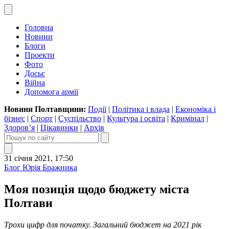
Головна
Новини
Блоги
Проекти
Фото
Досьє
Війна
Допомога армії
Новини Полтавщини:
Події
|
Політика і влада
|
Економіка і
бізнес
|
Спорт
|
Суспільство
|
Культура і освіта
|
Кримінал
|
Здоров’я
|
Цікавинки
|
Архів
31 січня 2021, 17:50
Блог Юрія Бражника
Моя позиція щодо бюджету міста
Полтави
Трохи цифр для початку. Загальний бюджет на 2021 рік