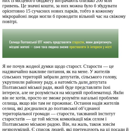
них із місцевого бюджету витрачають близько 200 млн
гривень. Це значні кошти, за них можна було б збудувати
орієнтовно 15 сучасних нових парків, тобто в кожному
мікрорайоні люди могли б проводити вільний час на свіжому
повітрі.
Я не почув жодної думки щодо старост. Старости — це
надзвичайно важливе питання, як на мене. У жителів
сільських територій забрали депутатів, сільського голову,
укрупнили районну раду, а натомість дали
депутата
Полтавської міської ради, який буде представляти їхні
інтереси, але не розуміється на місцевій проблематиці. Якби
він не хотів, просто не зможе розуміти нагальні проблеми
селища, якщо він там не проживає. Остання надія жителів
селищ, які доєдналися до полтавської об’єднаної
територіальної громади — старости, такзваний інститут
старостатів — це той місток комкнікації між селом і
Полтавською міською радою. Він, на жаль, також зовсім
незрозумілий. Є список людей, які претендують на ці посади й