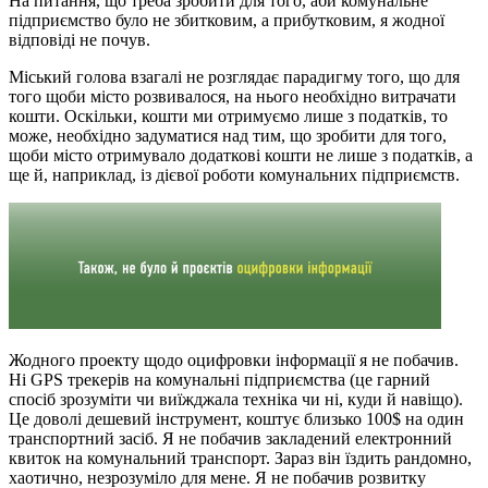
На питання, що треба зробити для того, аби комунальне
підприємство було не збитковим, а прибутковим, я жодної
відповіді не почув.
Міський голова взагалі не розглядає парадигму того, що для
того щоби місто розвивалося, на нього необхідно витрачати
кошти. Оскільки, кошти ми отримуємо лише з податків, то
може, необхідно задуматися над тим, що зробити для того,
щоби місто отримувало додаткові кошти не лише з податків, а
ще й, наприклад, із дієвої роботи комунальних підприємств.
Жодного проекту щодо оцифровки інформації я не побачив.
Ні GPS трекерів на комунальні підприємства (це гарний
спосіб зрозуміти чи виїжджала техніка чи ні, куди й навіщо).
Це доволі дешевий інструмент, коштує близько 100$ на один
транспортний засіб. Я не побачив закладений електронний
квиток на комунальний транспорт. Зараз він їздить рандомно,
хаотично, незрозуміло для мене. Я не побачив розвитку