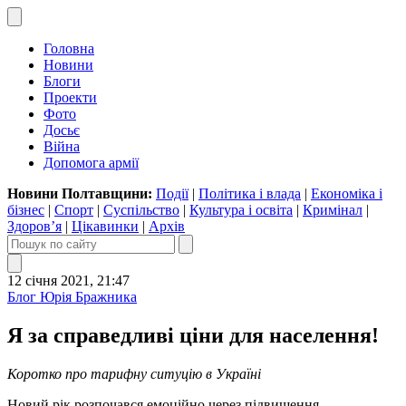
Головна
Новини
Блоги
Проекти
Фото
Досьє
Війна
Допомога армії
Новини Полтавщини:
Події
|
Політика і влада
|
Економіка і
бізнес
|
Спорт
|
Суспільство
|
Культура і освіта
|
Кримінал
|
Здоров’я
|
Цікавинки
|
Архів
12 січня 2021, 21:47
Блог Юрія Бражника
Я за справедливі ціни для населення!
Коротко про тарифну ситуцію в Україні
Новий рік розпочався емоційно через підвищення