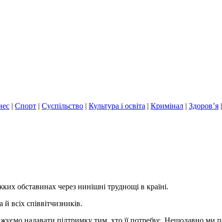
нес
|
Спорт
|
Суспільство
|
Культура і освіта
|
Кримінал
|
Здоров’я
жких обставинах через нинішні труднощі в країні.
 й всіх співвітчизників.
уємо надавати підтримку тим, хто її потребує. Нещодавно ми п