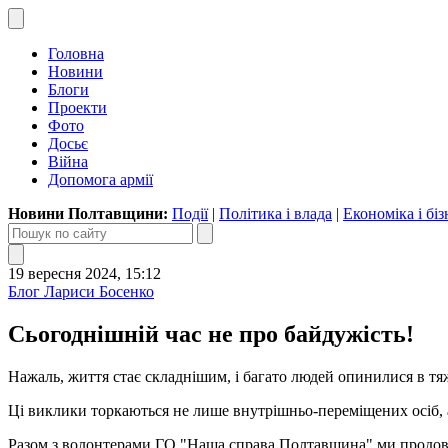
Головна
Новини
Блоги
Проекти
Фото
Досьє
Війна
Допомога армії
Новини Полтавщини:
Події
|
Політика і влада
|
Економіка і біз
19 вересня 2024, 15:12
Блог Лариси Босенко
Сьогоднішній час не про байдужість!
Нажаль, життя стає складнішим, і багато людей опинилися в тя
Ці виклики торкаються не лише внутрішньо-переміщених осіб, а
Разом з волонтерами ГО "Наша справа Полтавщина" ми продовж