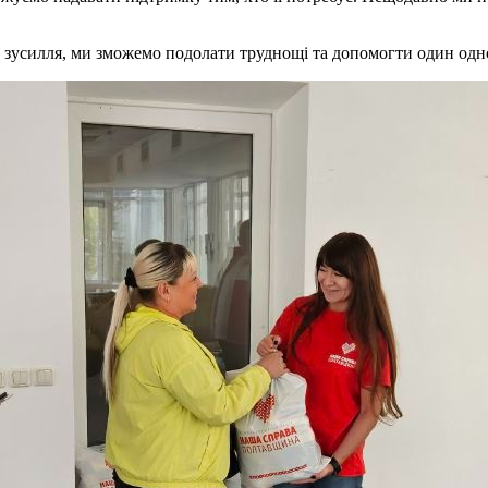
 зусилля, ми зможемо подолати труднощі та допомогти один одн