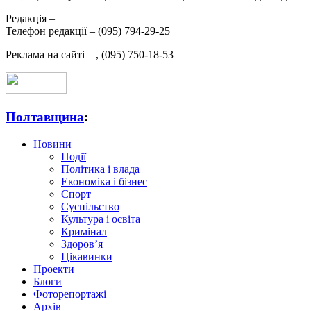
Редакція –
Телефон редакції –
(095) 794-29-25
Реклама на сайті –
,
(095) 750-18-53
Полтавщина
:
Новини
Події
Політика і влада
Економіка і бізнес
Спорт
Суспільство
Культура і освіта
Кримінал
Здоров’я
Цікавинки
Проекти
Блоги
Фоторепортажі
Архів