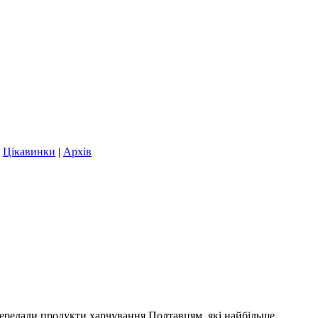
|
Цікавинки
|
Архів
ередали продукти харчування Полтавцям, які найбільше