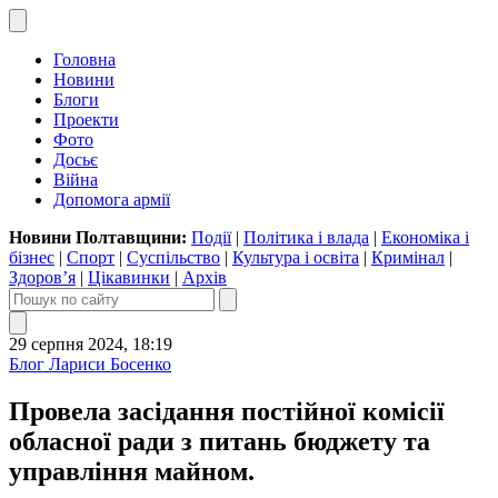
Головна
Новини
Блоги
Проекти
Фото
Досьє
Війна
Допомога армії
Новини Полтавщини:
Події
|
Політика і влада
|
Економіка і
бізнес
|
Спорт
|
Суспільство
|
Культура і освіта
|
Кримінал
|
Здоров’я
|
Цікавинки
|
Архів
29 серпня 2024, 18:19
Блог Лариси Босенко
Провела засідання постійної комісії
обласної ради з питань бюджету та
управління майном.